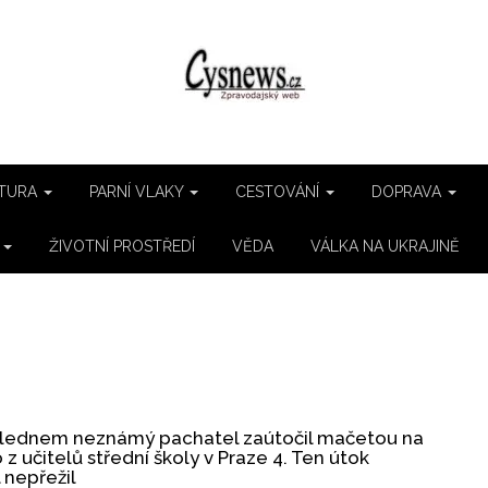
TURA
PARNÍ VLAKY
CESTOVÁNÍ
DOPRAVA
E
ŽIVOTNÍ PROSTŘEDÍ
VĚDA
VÁLKA NA UKRAJINĚ
2
lednem neznámý pachatel zaútočil mačetou na
z učitelů střední školy v Praze 4. Ten útok
 nepřežil