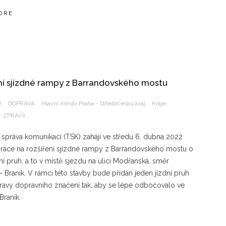
ORE
ní sjízdné rampy z Barrandovského mostu
2
DOPRAVA
Hlavní město Praha - Středočeský kraj
Kraje
ZPRÁVY
 správa komunikací (TSK) zahájí ve středu 6. dubna 2022
práce na rozšíření sjízdné rampy z Barrandovského mostu o
ní pruh, a to v místě sjezdu na ulici Modřanská, směr
 Braník. V rámci této stavby bude přidán jeden jízdní pruh
ravy dopravního značení tak, aby se lépe odbočovalo ve
Braník.