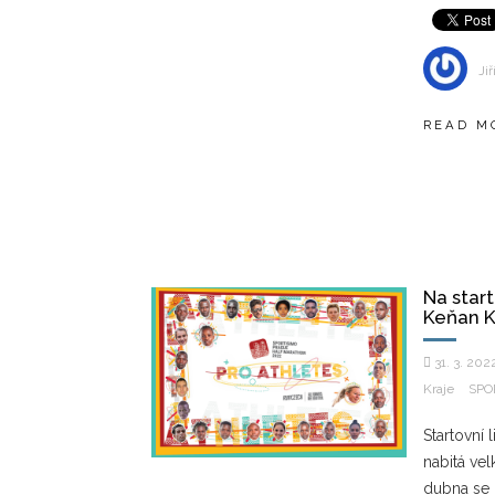
Jiř
READ M
Na star
Keňan K
31. 3. 202
Kraje
SPO
Startovní
nabitá ve
dubna se 