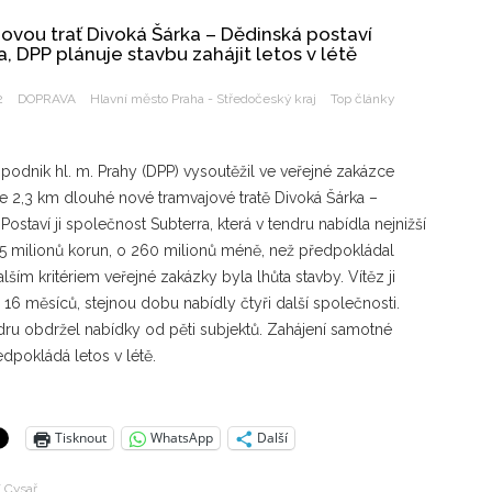
ovou trať Divoká Šárka – Dědinská postaví
, DPP plánuje stavbu zahájit letos v létě
2
DOPRAVA
Hlavní město Praha - Středočeský kraj
Top články
podnik hl. m. Prahy (DPP) vysoutěžil ve veřejné zakázce
le 2,3 km dlouhé nové tramvajové tratě Divoká Šárka –
Postaví ji společnost Subterra, která v tendru nabídla nejnižší
5 milionů korun, o 260 milionů méně, než předpokládal
alším kritériem veřejné zakázky byla lhůta stavby. Vítěz ji
 16 měsíců, stejnou dobu nabídly čtyři další společnosti.
dru obdržel nabídky od pěti subjektů. Zahájení samotné
dpokládá letos v létě.
Tisknout
WhatsApp
Další
í Cysař