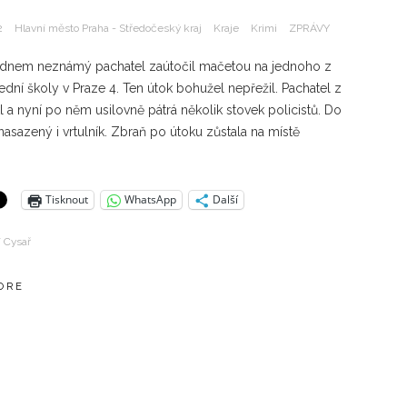
2
Hlavní město Praha - Středočeský kraj
Kraje
Krimi
ZPRÁVY
dnem neznámý pachatel zaútočil mačetou na jednoho z
řední školy v Praze 4. Ten útok bohužel nepřežil. Pachatel z
l a nyní po něm usilovně pátrá několik stovek policistů. Do
 nasazený i vrtulník. Zbraň po útoku zůstala na místě
Tisknout
WhatsApp
Další
í Cysař
ORE