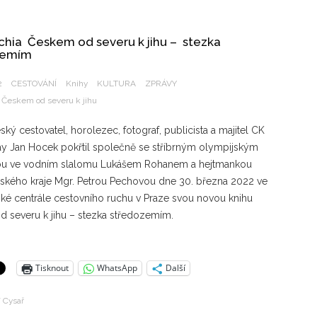
chia Českem od severu k jihu – stezka
zemím
2
CESTOVÁNÍ
Knihy
KULTURA
ZPRÁVY
 Českem od severu k jihu
ý cestovatel, horolezec, fotograf, publicista a majitel CK
ay Jan Hocek pokřtil společně se stříbrným olympijským
tou ve vodním slalomu Lukášem Rohanem a hejtmankou
ského kraje Mgr. Petrou Pechovou dne 30. března 2022 ve
ké centrále cestovního ruchu v Praze svou novou knihu
 severu k jihu – stezka středozemím.
Tisknout
WhatsApp
Další
í Cysař