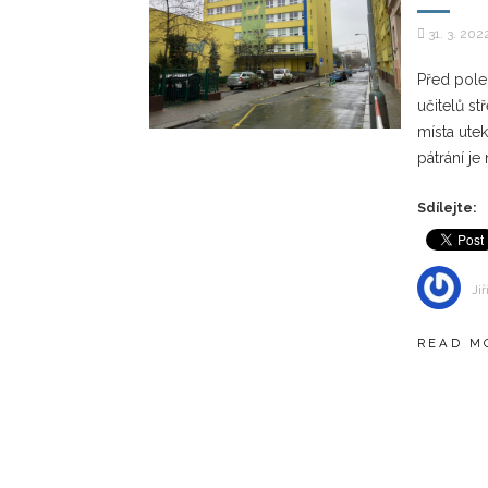
31. 3. 202
Před pole
učitelů st
místa utek
pátrání je
Sdílejte:
Jiř
READ M