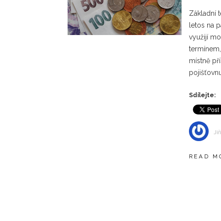
Základní 
letos na p
využijí mo
termínem,
místně př
pojišťovn
Sdílejte:
Jiř
READ M