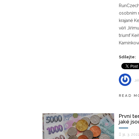
RunCzech
osobním m
krajané K
věří Jiří
triumf Keň
Kamínkov
Sdílejte:
Jiř
READ M
První te
jaké jso
31. 3. 202