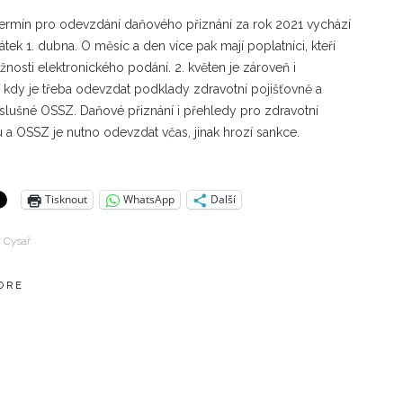
termín pro odevzdání daňového přiznání za rok 2021 vychází
átek 1. dubna. O měsíc a den více pak mají poplatníci, kteří
žnosti elektronického podání. 2. květen je zároveň i
 kdy je třeba odevzdat podklady zdravotní pojišťovně a
íslušné OSSZ. Daňové přiznání i přehledy pro zdravotní
u a OSSZ je nutno odevzdat včas, jinak hrozí sankce.
Tisknout
WhatsApp
Další
í Cysař
ORE