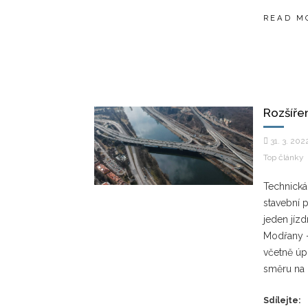
READ M
Rozšíře
31. 3. 202
Top články
Technická
stavební 
jeden jízd
Modřany –
včetně úp
směru na 
Sdílejte: