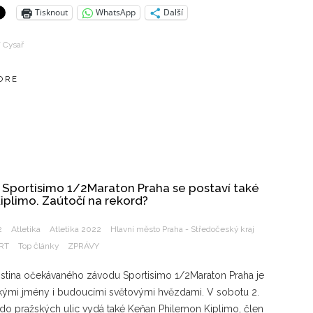
Tisknout
WhatsApp
Další
í Cysař
ORE
t Sportisimo 1/2Maraton Praha se postaví také
iplimo. Zaútočí na rekord?
2
Atletika
Atletika 2022
Hlavní město Praha - Středočeský kraj
RT
Top články
ZPRÁVY
 listina očekávaného závodu Sportisimo 1/2Maraton Praha je
lkými jmény i budoucími světovými hvězdami. V sobotu 2.
do pražských ulic vydá také Keňan Philemon Kiplimo, člen