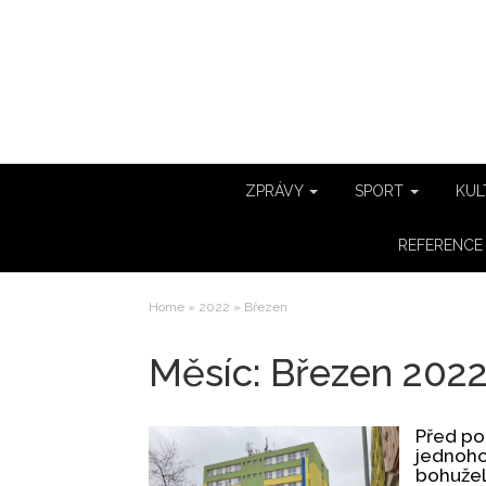
ZPRÁVY
SPORT
KUL
REFERENC
Home
»
2022
»
Březen
Měsíc:
Březen 202
Před po
jednoho 
bohužel