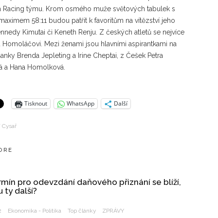
 Racing týmu. Krom osmého muže světových tabulek s
aximem 58:11 budou patřit k favoritům na vítězství jeho
ennedy Kimutai či Keneth Renju. Z českých atletů se nejvíce
mu Homoláčovi. Mezi ženami jsou hlavními aspirantkami na
anky Brenda Jepleting a Irine Cheptai, z Češek Petra
á a Hana Homolková.
Tisknout
WhatsApp
Další
í Cysař
ORE
rmín pro odevzdání daňového přiznání se blíží,
u ty další?
2
Ekonomika - Politika
Top články
ZPRÁVY