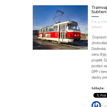
Tramvaj
Subterra
31. 3. 202
ZPRÁVY
Dopravní 
zhotovite
Dědinská. 
cenu 839,
projekt. D
postaví za
DPP v ten
stavby pře
Sdílejte:
Jiř