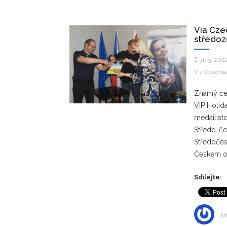
Via Cze
středo
31. 3. 202
Via Czechia
Známý česk
VIP Holid
medailis
Středo-če
Středočes
Českem od
Sdílejte:
Jiř