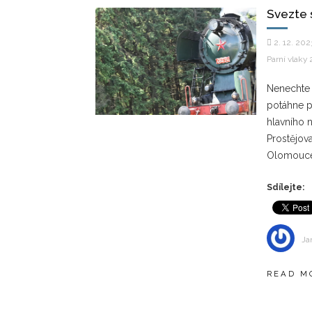
Svezte 
2. 12. 202
Parní vlaky
Nenechte s
potáhne p
hlavního 
Prostějova
Olomouce 
Sdílejte:
Ja
READ M