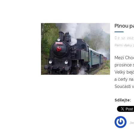
Plnou p
2. 12. 202
Parní vlaky
Mezi Choc
prosince 
Velký bej
a čerty na
Součástí 
Sdílejte:
Ja