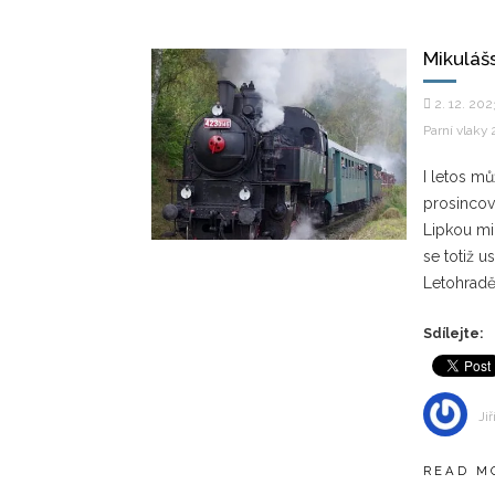
Mikuláš
2. 12. 202
Parní vlaky
I letos mů
prosincovo
Lipkou mik
se totiž 
Letohrad
Sdílejte:
Jiř
READ M