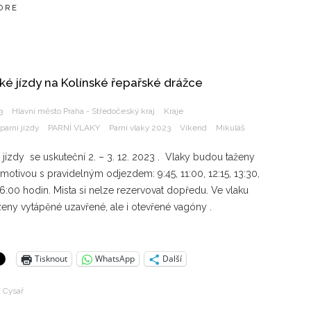
ORE
ké jízdy na Kolínské řepařské drážce
3
Hlavní město Praha - Středočeský kraj
Kraje
parní jízdy
PARNÍ VLAKY
Parní vlaky 2023
Víkend
Mikuláš
 jízdy se uskuteční 2. – 3. 12. 2023 . Vlaky budou taženy
motivou s pravidelným odjezdem: 9:45, 11:00, 12:15, 13:30,
16:00 hodin. Mista si nelze rezervovat dopředu. Ve vlaku
eny vytápěné uzavřené, ale i otevřené vagóny .
Tisknout
WhatsApp
Další
í Cysař