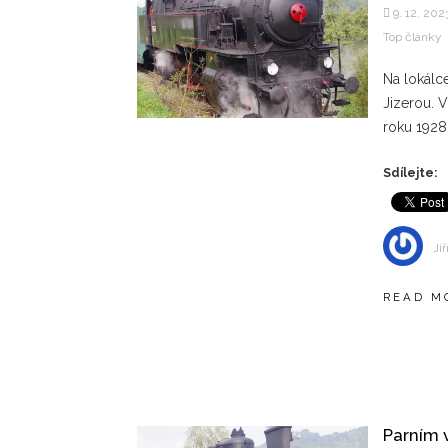
9. 12. 202
Top články
Na lokálc
Jizerou. 
roku 1928,
Sdílejte:
Jiř
READ M
Parním 