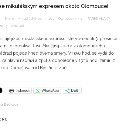
se mikulášským expresem okolo Olomouce!
3
Kraje
Mikulášské parní jízdy
Olomoucký kraj
PARNÍ VLAKY
 2023
Mikuláš
i ujít jízdu mikulášského expresu, který v neděli 3. prosince
arní lokomotiva Rosnička (464.202) a z olomouckého
nádraží pojede hned dvěma směry. V 9:50 hod. se vydá do
 na hlavní nádraží a zpět a odpoledne v 13:16 hod. zamíří z
do Domašova nad Bystřicí a zpět.
Tisknout
WhatsApp
Další
na Bečková
ORE