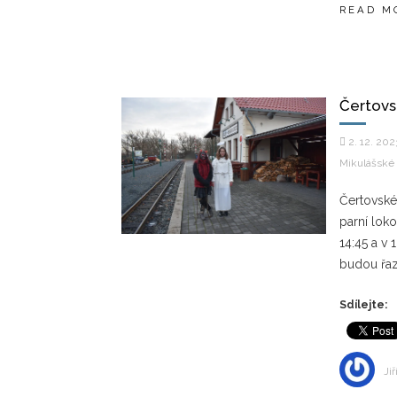
READ M
Čertovs
2. 12. 202
Mikulášské 
Čertovské
parní loko
14:45 a v 
budou řaz
Sdílejte:
Jiř