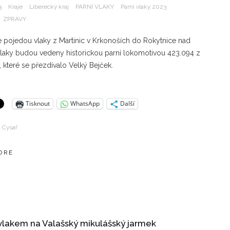
3
Kraje
Liberecký kraj
PARNÍ VLAKY
Parní vlaky 2023
ZPRÁVY
e pojedou vlaky z Martinic v Krkonoších do Rokytnice nad
Vlaky budou vedeny historickou parní lokomotivou 423.094 z
 které se přezdívalo Velký Bejček.
Tisknout
WhatsApp
Další
í Cysař
ORE
vlakem na Valašský mikulášský jarmek