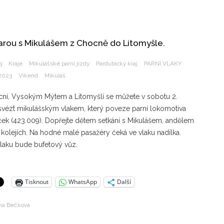
arou s Mikulášem z Chocně do Litomyšle.
3
Kraje
Mikulášské parní jízdy
Pardubický kraj
PARNÍ VLAKY
 2023
Víkend
Mikuláš
ní, Vysokým Mýtem a Litomyšlí se můžete v sobotu 2.
svézt mikulášským vlakem, který poveze parní lokomotiva
ček (423.009). Dopřejte dětem setkání s Mikulášem, andělem
 kolejích. Na hodné malé pasažéry čeká ve vlaku nadílka.
vlaku bude bufetový vůz.
Tisknout
WhatsApp
Další
na Bečková