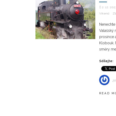
2. 12. 202
Víkend
Zl
Nenechte s
Valašský 
prosince 
Klobouk. 
směry mez
Sdílejte:
Jiř
READ M