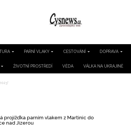
TURA
PARNÍ VLAKY
CESTOVÁNÍ
DOPRAVA
E
ŽIVOTNÍ PROSTŘEDÍ
VĚDA
VÁLKA NA UKRAJINĚ
 2023"
á projížďka parním vlakem z Martinic do
ce nad Jizerou