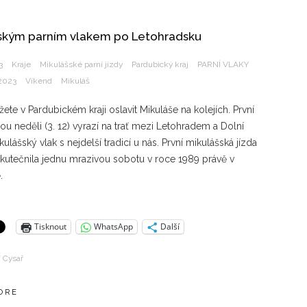
ským parním vlakem po Letohradsku
3
Kraje
Mikulášské parní jízdy
Pardubický kraj
PARNÍ VLAKY
 2023
Víkend
Mikuláš
žete v Pardubickém kraji oslavit Mikuláše na kolejích. První
u neděli (3. 12) vyrazí na trať mezi Letohradem a Dolní
ulášský vlak s nejdelší tradicí u nás. První mikulášská jízda
uskutečnila jednu mrazivou sobotu v roce 1989 právě v
ě.
Tisknout
WhatsApp
Další
í Cysař
ORE