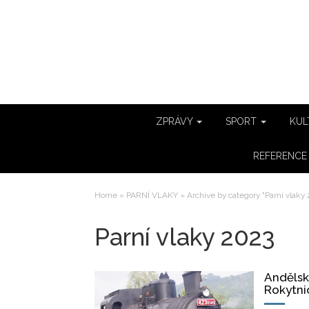
ZPRÁVY
SPORT
KUL
REFERENC
Home
»
PARNÍ VLAKY
»
Archive by category "Parní vlaky
Parní vlaky 2023
Andělsk
Rokytni