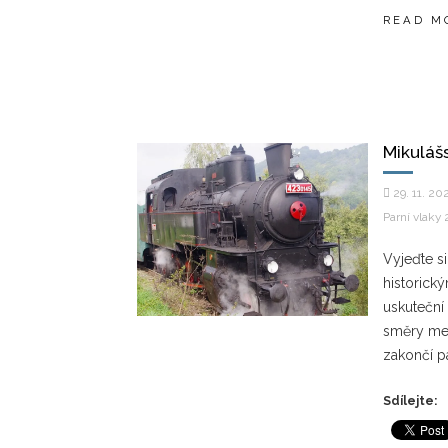
READ M
Mikuláš
29. 11. 20
Parní vlaky
Vyjeďte s
historick
uskuteční
směry mez
zakončí p
Sdílejte: