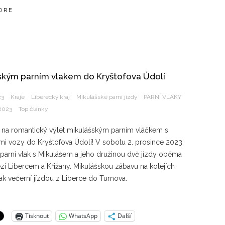
ORE
ským parním vlakem do Kryštofova Údolí
23
Kraje
Liberecký kraj
Mikulášské parní jízdy
PARNÍ VLAKY
 2023
Top články
i na romantický výlet mikulášským parním vláčkem s
ými vozy do Kryštofova Údolí! V sobotu 2. prosince 2023
 parní vlak s Mikulášem a jeho družinou dvě jízdy oběma
i Libercem a Křižany. Mikulášskou zábavu na kolejích
ak večerní jízdou z Liberce do Turnova.
Tisknout
WhatsApp
Další