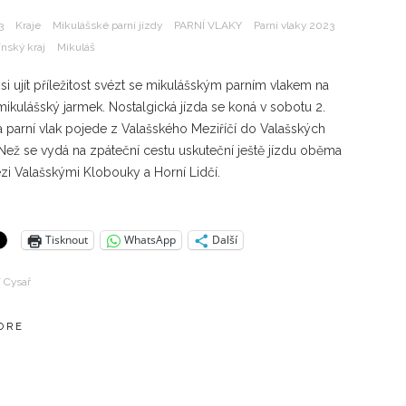
3
Kraje
Mikulášské parní jízdy
PARNÍ VLAKY
Parní vlaky 2023
ínský kraj
Mikuláš
i ujít příležitost svézt se mikulášským parním vlakem na
mikulášský jarmek. Nostalgická jízda se koná v sobotu 2.
a parní vlak pojede z Valašského Meziříčí do Valašských
Než se vydá na zpáteční cestu uskuteční ještě jízdu oběma
i Valašskými Klobouky a Horní Lidčí.
Tisknout
WhatsApp
Další
í Cysař
ORE