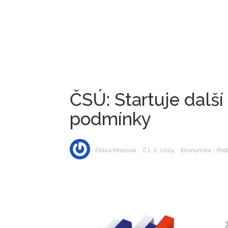
ČSÚ: Startuje další 
podmínky
Eliška Mrázová
1. 2. 2024
Ekonomika - Poli