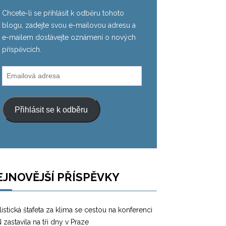
Chcete-li se přihlásit k odběru tohoto
blogu, zadejte svou e-mailovou adresu a
e-mailem dostávejte oznámení o nových
příspěvcích.
Emailová
adresa
Přihlásit se k odběru
EJNOVĚJŠÍ PŘÍSPĚVKY
istická štafeta za klima se cestou na konferenci
zastavila na tři dny v Praze