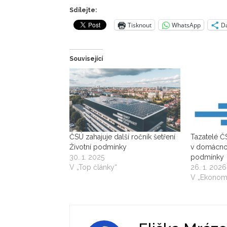
Sdílejte:
Tisknout
WhatsApp
Da
Související
ČSÚ zahajuje další ročník šetření
Tazatelé Č
Životní podmínky
v domácnost
30. 1. 2025
podmínky
V „Top články“
26. 1. 2026
V „Ekonomik