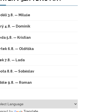
dělí 3.8. — Miluše
rý 4.8. — Dominik
eda 5.8. — Kristian
rtek 6.8. — Oldřiška
ek 7.8. — Lada
ota 8.8. — Soběslav
ěle 9.8. — Roman
ered by
Translate