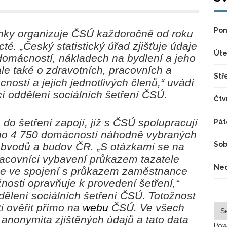
Pon
nky
organizuje ČSÚ každoročně od roku
té. „
Český statistický úřad zjišťuje údaje
Úte
 domácností, nákladech na bydlení a jeho
ale také o zdravotních, pracovních a
Stř
ostí a jejich jednotlivých členů,
“ uvádí
 oddělení sociálních šetření ČSÚ.
Čtv
e do šetření zapojí, již s ČSÚ spolupracují
Pát
no 4 750 domácností náhodně vybraných
Sob
 obvodů a budov ČR.
„
S otázkami se na
racovníci vybavení průkazem tazatele
Ned
rý je ve spojení s průkazem zaměstnance
osti opravňuje k provedení šetření,
“
ělení sociálních šetření ČSÚ. Totožnost
i ověřit přímo na
webu
ČSÚ. Ve všech
 anonymita zjištěných údajů a tato data
Pow