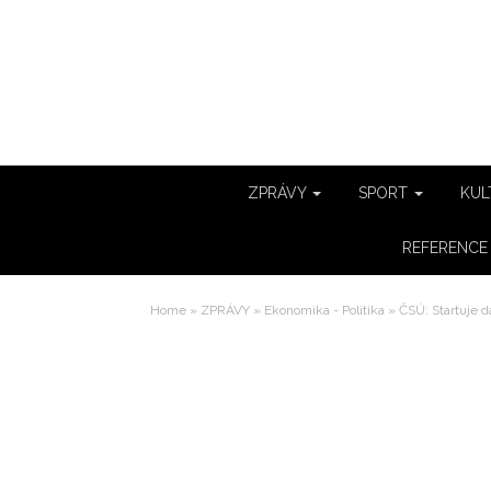
ZPRÁVY
SPORT
KUL
REFERENC
Home
»
ZPRÁVY
»
Ekonomika - Politika
»
ČSÚ: Startuje d