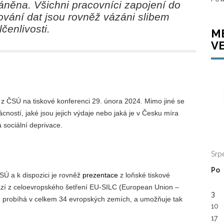
áněna. Všichni pracovníci zapojení do
ování dat jsou rovněž vázáni slibem
čenlivosti.
M
V
 z ČSÚ na tiskové konferenci 29. února 2024. Mimo jiné se
cností, jaké jsou jejich výdaje nebo jaká je v Česku míra
 sociální deprivace.
Srp
Po
Ú a k dispozici je rovněž
prezentace
z loňské tiskové
zí z celoevropského šetření EU-SILC (European Union –
3
eré probíhá v celkem 34 evropských zemích, a umožňuje tak
10
17