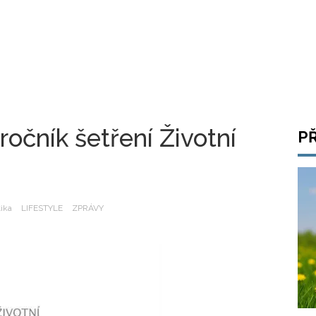
ročník šetření Životní
P
tika
LIFESTYLE
ZPRÁVY