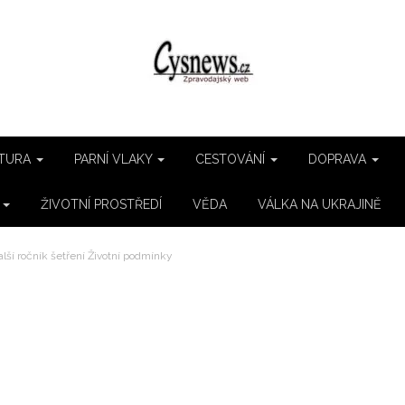
TURA
PARNÍ VLAKY
CESTOVÁNÍ
DOPRAVA
E
ŽIVOTNÍ PROSTŘEDÍ
VĚDA
VÁLKA NA UKRAJINĚ
alší ročník šetření Životní podmínky