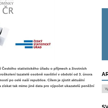
í Českého statistického úřadu o příjmech a ž
ivotních
A
školení tazatelé osobně navštíví v období od 3. února
ostí po celé naší republice. Cílem je zjistit aktuální
 a získat tak mimo jiné data pro výpočet ukazatelů peněžní
Arc
SV