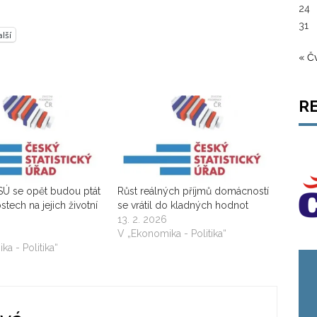
24
31
lší
« Č
R
SÚ se opět budou ptát
Růst reálných příjmů domácností
ech na jejich životní
se vrátil do kladných hodnot
13. 2. 2026
V „Ekonomika - Politika“
a - Politika“