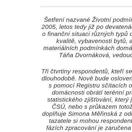
Šetření nazvané
Životní podmí
2005, letos tedy již po devatenác
o finanční situaci různých typů
kvalitě, vybavenosti bytů, 
materiálních podmínkách domácn
Táňa Dvornáková, vedoucí
Tři čtvrtiny respondentů, kteří s
dlouhodobě. Nově bude oslove
s pomocí Registru sčítacích
domácnosti obrátí terénní p
statistického zjišťování, kte
ČSÚ, nebo s průkazem totožn
doplňuje Simona Měřinská z odd
tazatele si mohou respondent
fázích zpracování je zaručena