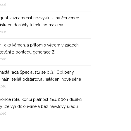
 2026
geot zaznamenal nezvykle silný červenec.
istrace dosáhly letošního maxima
 2026
ní jako kámen, a přitom s větrem v zádech.
tování z pohledu generace Z.
 2026
áctá řada Specialistů se blíží. Oblíbený
inální seriál odstartoval natáčení nové série
 2026
konce roku končí platnost 284 000 řidičáků.
ý lze vyřídit on-line a bez návštěvy úřadu
 2026