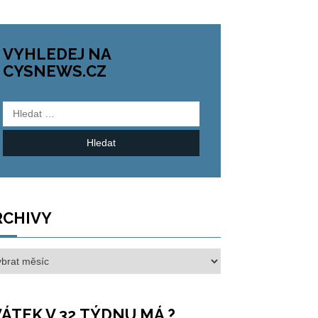
VYHLEDEJ NA
CYSNEWS.CZ
Vyhledávání
RCHIVY
hivy
ÁTEK V 32.TÝDNU MÁ ?