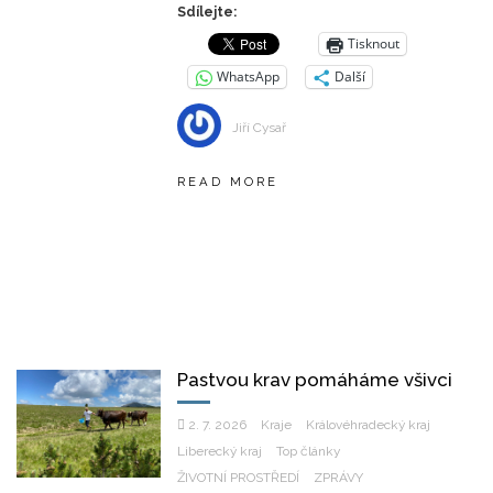
Sdílejte:
Tisknout
WhatsApp
Další
Jiří Cysař
READ MORE
Pastvou krav pomáháme všivci
2. 7. 2026
Kraje
Královéhradecký kraj
Liberecký kraj
Top články
ŽIVOTNÍ PROSTŘEDÍ
ZPRÁVY