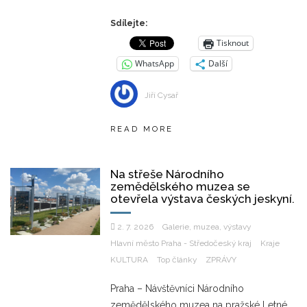
Sdílejte:
Tisknout
WhatsApp
Další
Jiří Cysař
READ MORE
Na střeše Národního
zemědělského muzea se
otevřela výstava českých jeskyní.
2. 7. 2026
Galerie, muzea, výstavy
Hlavní město Praha - Středočeský kraj
Kraje
KULTURA
Top články
ZPRÁVY
Praha – Návštěvníci Národního
zemědělského muzea na pražské Letné