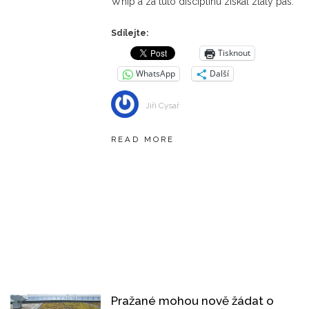
Whip a za tuto disciplínu získal zlatý pás.
Sdílejte:
Tisknout
WhatsApp
Další
Jiří Cysař
READ MORE
Pražané mohou nově žádat o