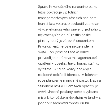
Správa Krkonošského národního parku
letos pokračuje v pilotních
managementových zásazích nad horní
hranicí lesa ve snaze podpořit zachování
všivce krkonošského pravého, jednoho z
nejvzácnějších druhů rostlin české
přírody, který je zároveň endemitem
Krkonoš, jenž neroste nikde jinde na
světě. Loni jsme na Labské louce
provedli jednorázová managementová
opatření – posekali trávu, hrabali stařinu,
vyřezávali šířící se keříky borůvky a
následně odklízeli biomasu. V letošním
roce plánujeme mimo jiné pastvu krav na
Stříbrném návrší. Cílem těch opatření je
ověřit vhodné postupy péče o vybraná
místa krkonošské arkto-alpínské tundry a
podpořit zachování tohoto druhu.