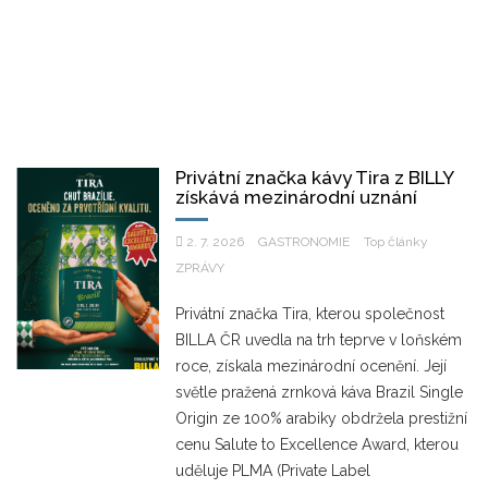
Privátní značka kávy Tira z BILLY
získává mezinárodní uznání
2. 7. 2026
GASTRONOMIE
Top články
ZPRÁVY
Privátní značka Tira, kterou společnost
BILLA ČR uvedla na trh teprve v loňském
roce, získala mezinárodní ocenění. Její
světle pražená zrnková káva Brazil Single
Origin ze 100% arabiky obdržela prestižní
cenu Salute to Excellence Award, kterou
uděluje PLMA (Private Label