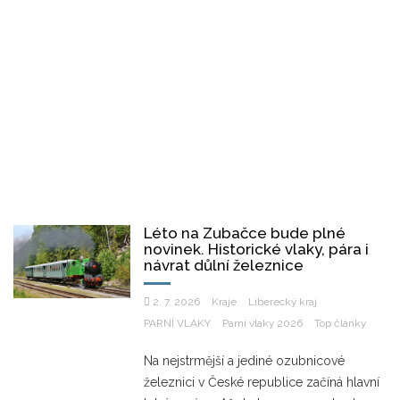
Léto na Zubačce bude plné
novinek. Historické vlaky, pára i
návrat důlní železnice
2. 7. 2026
Kraje
Liberecký kraj
PARNÍ VLAKY
Parní vlaky 2026
Top články
Na nejstrmější a jediné ozubnicové
železnici v České republice začíná hlavní