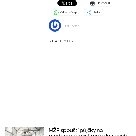
Tisknout
WhatsApp
Další
Jiří Cysař
READ MORE
MŽP spouští půjčky na
modernizaci čistíren odpadních