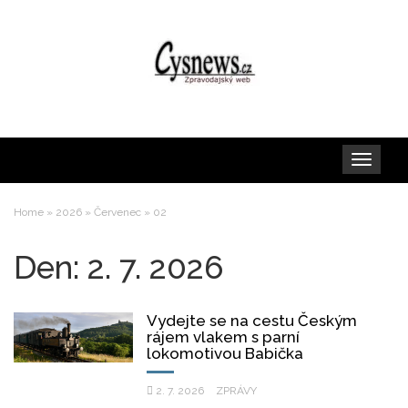
Toggle
navigation
Home
»
2026
»
Červenec
»
02
Den:
2. 7. 2026
Vydejte se na cestu Českým
rájem vlakem s parní
lokomotivou Babička
2. 7. 2026
ZPRÁVY