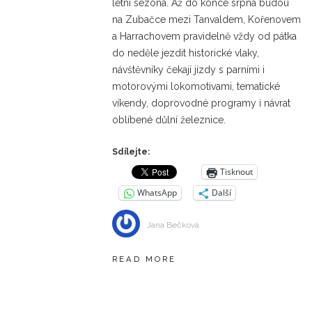
letní sezóna. Až do konce srpna budou
na Zubačce mezi Tanvaldem, Kořenovem
a Harrachovem pravidelně vždy od pátka
do neděle jezdit historické vlaky,
návštěvníky čekají jízdy s parními i
motorovými lokomotivami, tematické
víkendy, doprovodné programy i návrat
oblíbené důlní železnice.
Sdílejte:
Tisknout
WhatsApp
Další
Jana Bečková
READ MORE