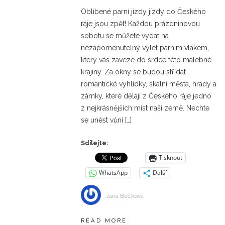
Oblíbené parní jízdy jízdy do Českého
ráje jsou zpět! Každou prázdninovou
sobotu se můžete vydat na
nezapomenutelný výlet parním vlakem,
který vás zaveze do srdce této malebné
krajiny. Za okny se budou střídat
romantické vyhlídky, skalní města, hrady a
zámky, které dělají z Českého ráje jedno
z nejkrásnějších míst naší země. Nechte
se unést vůní […]
Sdílejte:
Tisknout
WhatsApp
Další
Jana Bečková
READ MORE