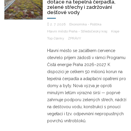
dotace na tepelná čerpadla,
zelené střechy i zadržování
dešťové vody
2. 7. 2026
Ekonomika - Politika
Hlavní město Praha - Středočeský kraj
Kraje
Top články
ZPRÁVY
Hlavní město se začátkem července
otevřelo příjem žádostí v rámci Programu
Čistá energie Praha 2026–2027. K
dispozici je celkem 50 milionů korun na
tepelná čerpadla a adaptační opatření pro
domy a byty. Nová výzva je oproti
minulým letům výrazně širší — poprvé
zahrnuje podporu zelených střech, nádrží
na dešťovou vodu, konstrukcí s pnoucí
vegetací i tzv. odpevnění nepropustných
povrchů vnitrobloků.