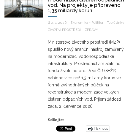
vod. Na projekty je připraveno
1,35 miliardy korun
2. 7. 2026
Ekonomika - Politika
Top články
ŽIVOTNÍ PROSTŘEDÍ
ZPRÁVY
Ministerstvo životního prostředí (MŽP)
spustilo nový finanční nástroj zaměřený
na modernizaci vodohospodářské
infrastruktury. Prostřednictvím Státního
fondu životního prostředí ČR (SFŽP)
nabídne více než 1,3 miliardy korun ve
formě zvýhodněných půjček na
rekonstrukce a modernizace velkých
čistíren odpadních vod. Příjem žádostí
začal 2. července 2026.
Sdílejte:
Tisknout