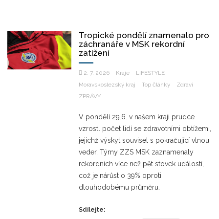
Tropické pondělí znamenalo pro
záchranáře v MSK rekordní
zatížení
2. 7. 2026
Kraje
LIFESTYLE
Moravskoslezský kraj
Top články
Zdraví
ZPRÁVY
V pondělí 29.6. v našem kraji prudce
vzrostl počet lidí se zdravotními obtížemi,
jejichž výskyt souvisel s pokračující vlnou
veder. Týmy ZZS MSK zaznamenaly
rekordních více než pět stovek událostí,
což je nárůst o 39% oproti
dlouhodobému průměru.
Sdílejte: