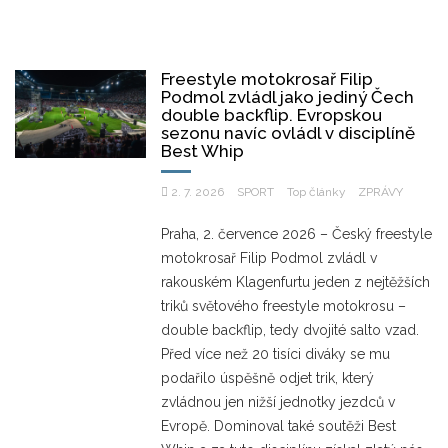
Freestyle motokrosař Filip
Podmol zvládl jako jediný Čech
double backflip. Evropskou
sezonu navíc ovládl v disciplíně
Best Whip
2. 7. 2026
SPORT
Top články
ZPRÁVY
Praha, 2. července 2026 – Český freestyle
motokrosař Filip Podmol zvládl v
rakouském Klagenfurtu jeden z nejtěžších
triků světového freestyle motokrosu –
double backflip, tedy dvojité salto vzad.
Před více než 20 tisíci diváky se mu
podařilo úspěšně odjet trik, který
zvládnou jen nižší jednotky jezdců v
Evropě. Dominoval také soutěži Best