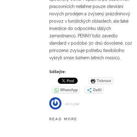
pracovnících netáhne pouze otevírání
nových prodejen a zvýšený prázdninový
provoz v turistických oblastech, ale také
investice do odpočinku stálých
zaměstnanců. PENNY totiž zavedlo
standard v podobě 30 dnů dovolené, což
přirozeně zvyšuje potřebu flexibilního
vykrytí směn během letních měsíců.
Sdílejte:
Tisknout
WhatsApp
Další
Jiří Cysař
READ MORE