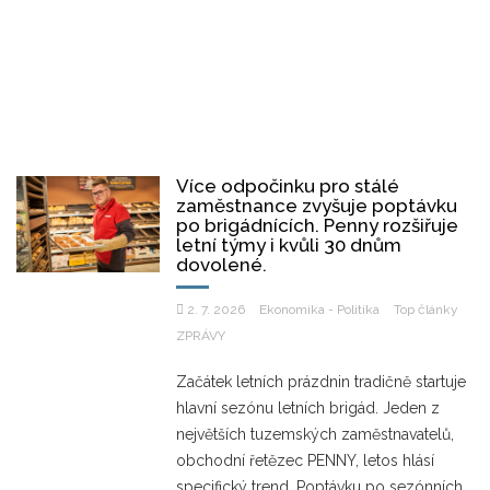
Více odpočinku pro stálé
zaměstnance zvyšuje poptávku
po brigádnících. Penny rozšiřuje
letní týmy i kvůli 30 dnům
dovolené.
2. 7. 2026
Ekonomika - Politika
Top články
ZPRÁVY
Začátek letních prázdnin tradičně startuje
hlavní sezónu letních brigád. Jeden z
největších tuzemských zaměstnavatelů,
obchodní řetězec PENNY, letos hlásí
specifický trend. Poptávku po sezónních