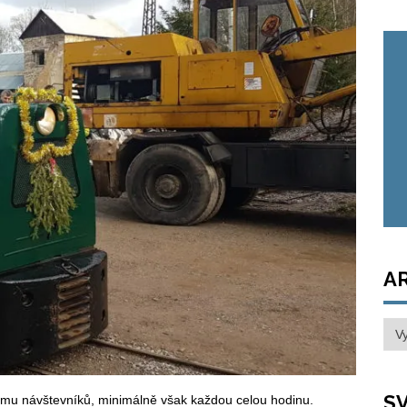
A
Arc
SV
ájmu návštevníků, minimálně však každou celou hodinu.