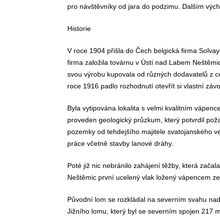
pro návštěvníky od jara do podzimu. Dalším výcho
Historie
V roce 1904 přišla do Čech belgická firma Solva
firma založila továrnu v Ústí nad Labem Neštěmic
svou výrobu kupovala od různých dodavatelů z ce
roce 1916 padlo rozhodnutí otevřít si vlastní zá
Byla vytipována lokalita s velmi kvalitním vápen
proveden geologický průzkum, který potvrdil poža
pozemky od tehdejšího majitele svatojanského v
práce včetně stavby lanové dráhy.
Poté již nic nebránilo zahájení těžby, která začal
Neštěmic první ucelený vlak ložený vápencem z
Původní lom se rozkládal na severním svahu nad 
Jižního lomu, který byl se severním spojen 217 