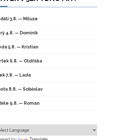
dělí 3.8. — Miluše
rý 4.8. — Dominik
eda 5.8. — Kristian
rtek 6.8. — Oldřiška
ek 7.8. — Lada
ota 8.8. — Soběslav
ěle 9.8. — Roman
ered by
Translate