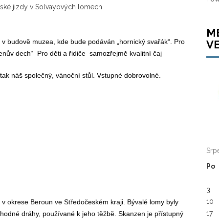
ovské jizdy v Solvayových lomech
M
na v budově muzea, kde bude podáván „hornický svařák“. Pro
V
enův dech“ Pro děti a řidiče samozřejmě kvalitní čaj
tak náš společný, vánoční stůl. Vstupné dobrovolné.
Srp
Po
3
10
 v okrese Beroun ve Středočeském kraji. Bývalé lomy byly
17
dné dráhy, používané k jeho těžbě. Skanzen je přístupný