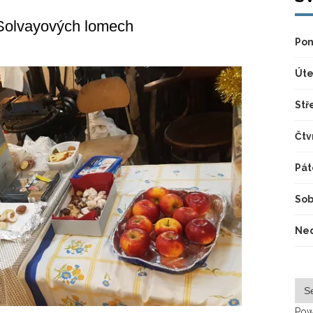
v Solvayových lomech
Pon
Úte
Stř
Čtv
Pát
Sob
Ned
Pow