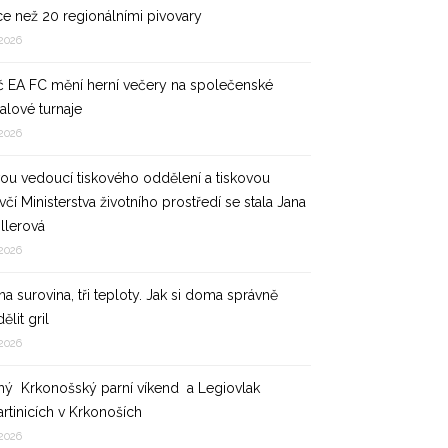
íce než 20 regionálními pivovary
 2026
č EA FC mění herní večery na společenské
alové turnaje
 2026
ou vedoucí tiskového oddělení a tiskovou
čí Ministerstva životního prostředí se stala Jana
illerová
 2026
a surovina, tři teploty. Jak si doma správně
ělit gril
 2026
hý Krkonošský parní víkend a Legiovlak
artinicích v Krkonoších
 2026