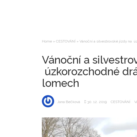
Home
»
CESTOVÁNÍ
»
Vánoční a silvestrovské jízdy na 
Vánoční a silvestro
úzkorozchodné drá
lomech
Jana Bečková
30. 12. 2019
CESTOVÁNÍ
V