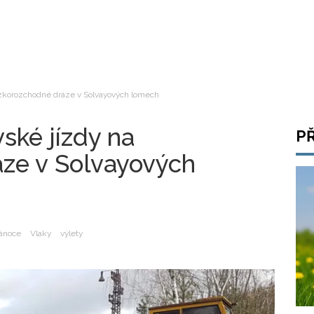
úzkorozchodné dráze v Solvayových lomech
vské jízdy na
P
ze v Solvayových
ánoce
Vlaky
výlety