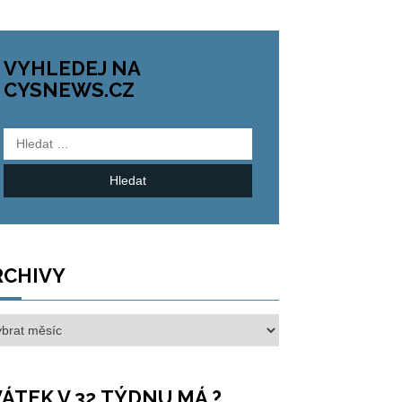
VYHLEDEJ NA
CYSNEWS.CZ
Vyhledávání
RCHIVY
hivy
ÁTEK V 32.TÝDNU MÁ ?