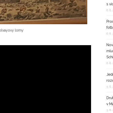
s v
6. 8.
Pro
fotb
olvayovy lomy
6. 8.
Nov
mluv
Sch
6. 8.
Jedn
rozd
5. 8.
Dru
v M
5. 8.