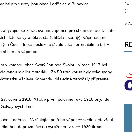
24
dišti pro turisty jsou obce Loděnice a Bubovice.
31
« Č
y zabývající se zpracováním vápence pro chemické účely. Tato
ích, kde se vyráběla soda (uhličitan sodný). Vápenec pro
R
lých Čech. To se posléze ukázalo jako nerentabilní a tak v
vodní lom na vápenec.
cem v katastru obce Svatý Jan pod Skalou. V roce 1917 byl
dovanou kvalitu materiálu. Za 50 tisíc korun byly vykoupeny
elkostatku Václava Komendy. Následně započaly přípravné
a 27. června 1918. A tak v první polovině roku 1918 přijel do
e Solvayových lomů.
obcí Loděnice. Vzrůstající potřeba vápence vedla k otevření
m dlouhou dopravní štolou vyraženou v roce 1930 firmou