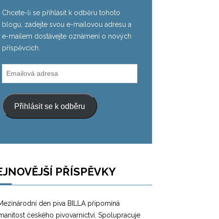
Chcete-li se přihlásit k odběru tohoto
blogu, zadejte svou e-mailovou adresu a
e-mailem dostávejte oznámení o nových
příspěvcích.
Emailová
adresa
Přihlásit se k odběru
EJNOVĚJŠÍ PŘÍSPĚVKY
Mezinárodní den piva BILLA připomíná
manitost českého pivovarnictví. Spolupracuje