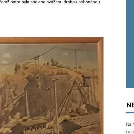
 přičemž patra byla spojena svážnou drahou poháněnou
N
Na 
roz