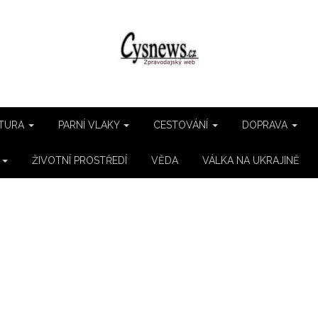
TURA
PARNÍ VLAKY
CESTOVÁNÍ
DOPRAVA
E
ŽIVOTNÍ PROSTŘEDÍ
VĚDA
VÁLKA NA UKRAJINĚ