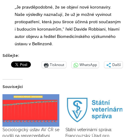
„Je pravděpodobné, že se objeví nové koronaviry.
Naše výsledky naznačují, že už je možné vyvinout
protiopatření, která jsou široce účinná proti současným
i budoucím koronavirům,“ řekl Davide Robbiani, hlavní
autor objevu a ředitel Biomedicínského výzkumného
ústavu v Bellinzoně.
Sdílejte:
Tisknout
WhatsApp
Další
Související
Sociologický ústav AV ČR se
Státní veterinární správa:
podílí na reprezentativní
Francouzský Úřad pro