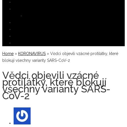
GASTRONOMIE
REFERENCE
Zásady ochrany osobních údajů
ŽIVOTNÍ PROSTŘEDÍ
VĚDA
VÁLKA NA UKRAJINĚ
KONTAKTY
Home
»
KORONAVIRUS
»
Vědci objevili vzácné protilátky, které
blokují všechny varianty SARS-CoV-2
Vědci objevili vzácné
protilátky, které blokují
všechny varianty SARS-
CoV-2