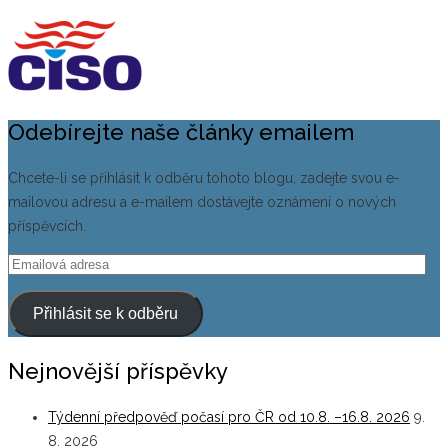
Odebírejte naše články emailem
Chcete-li se přihlásit k odběru tohoto blogu, zadejte svou e-
mailovou adresu a e-mailem dostávejte oznámení o nových
příspěvcích.
Emailová
adresa
Přihlásit se k odběru
Nejnovější příspěvky
Týdenní předpověď počasí pro ČR od 10.8. –16.8. 2026
9.
8. 2026