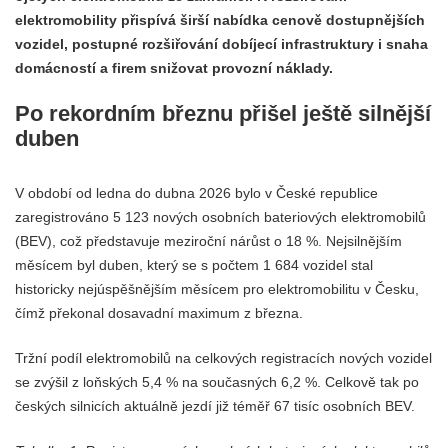
elektromobility přispívá širší nabídka cenově dostupnějších
vozidel, postupné rozšiřování dobíjecí infrastruktury i snaha
domácností a firem snižovat provozní náklady.
Po rekordním březnu přišel ještě silnější
duben
V období od ledna do dubna 2026 bylo v České republice
zaregistrováno 5 123 nových osobních bateriových elektromobilů
(BEV), což představuje meziroční nárůst o 18 %. Nejsilnějším
měsícem byl duben, který se s počtem 1 684 vozidel stal
historicky nejúspěšnějším měsícem pro elektromobilitu v Česku,
čímž překonal dosavadní maximum z března.
Tržní podíl elektromobilů na celkových registracích nových vozidel
se zvýšil z loňských 5,4 % na současných 6,2 %. Celkově tak po
českých silnicích aktuálně jezdí již téměř 67 tisíc osobních BEV.