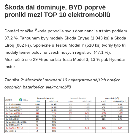
Škoda dál dominuje, BYD poprvé
pronikl mezi TOP 10 elektromobilů
Domácí značka Škoda potvrdila svou dominanci s tržním podílem
37,2 %. Tahounem byly modely Škoda Enyaq (1 043 ks) a Škoda
Elroq (862 ks). Společně s Teslou Model Y (510 ks) tvořily tyto tři
modely téměř polovinu všech nových registrací (47,1 %).
Meziročně si o 29 % pohoršila Tesla Model 3, 13 % pak Hyundai
Inster.
Tabulka 2: Meziroční srovnání 10 nejregistrovanějších nových
osobních bateriových elektromobilů