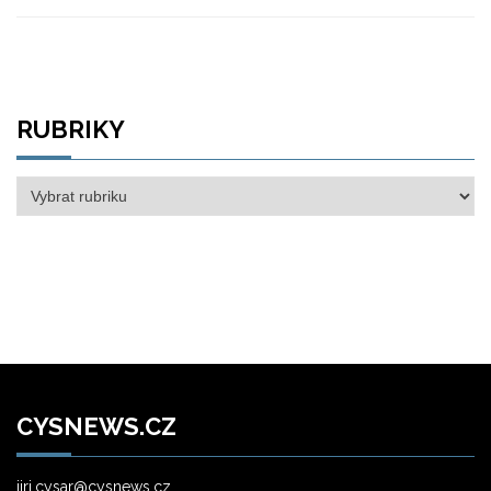
RUBRIKY
Rubriky
CYSNEWS.CZ
jiri.cysar@cysnews.cz