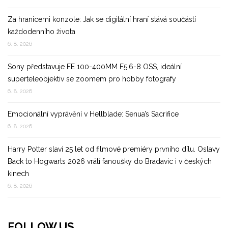
Za hranicemi konzole: Jak se digitální hraní stává součástí
každodenního života
6. 8. 2026
Sony představuje FE 100-400MM F5.6-8 OSS, ideální
superteleobjektiv se zoomem pro hobby fotografy
6. 8. 2026
Emocionální vyprávění v Hellblade: Senua’s Sacrifice
6. 8. 2026
Harry Potter slaví 25 let od filmové premiéry prvního dílu. Oslavy
Back to Hogwarts 2026 vrátí fanoušky do Bradavic i v českých
kinech
6. 8. 2026
FOLLOW US