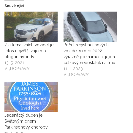
Související
Z alternativních vozidel je
Počet registrací nových
letos největší zájem o
vozidel v roce 2022
plug-in hybridy
výrazně poznamenal jejich
13. 5. 2021
celkový nedostatek na trhu
V „DOPRAVA“
11. 1. 2023
V „DOPRAVA“
Jedenáctý duben je
Světovým dnem
Parkinsonovy choroby
11. 4. 2021