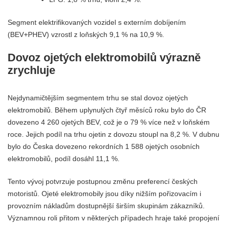
Segment elektrifikovaných vozidel s externím dobíjením
(BEV+PHEV) vzrostl z loňských 9,1 % na 10,9 %.
Dovoz ojetých elektromobilů výrazně
zrychluje
Nejdynamičtějším segmentem trhu se stal dovoz ojetých
elektromobilů. Během uplynulých čtyř měsíců roku bylo do ČR
dovezeno 4 260 ojetých BEV, což je o 79 % více než v loňském
roce. Jejich podíl na trhu ojetin z dovozu stoupl na 8,2 %. V dubnu
bylo do Česka dovezeno rekordních 1 588 ojetých osobních
elektromobilů, podíl dosáhl 11,1 %.
Tento vývoj potvrzuje postupnou změnu preferencí českých
motoristů. Ojeté elektromobily jsou díky nižším pořizovacím i
provozním nákladům dostupnější širším skupinám zákazníků.
Významnou roli přitom v některých případech hraje také propojení