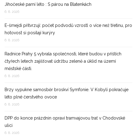
Jihočeské parní léto : S párou na Blatenkách
6. 8. 2026
E-šmejdi přitvrzují: počet podvodů vzrostl o více než třetinu, pro
hotovost si posílají kurýry
6. 8. 2026
Radnice Prahy 5 vybrala společnosti, které budou v příštích
čtyřech letech zajišťovat údržbu zeleně a úklid na území
městské části.
6. 8. 2026
Brzy vypukne samosběr broskví Symfonie. V Kobylí pokračuje
léto plné čerstvého ovoce
6. 8. 2026
DPP do konce prázdnin opraví tramvajovou trať v Chodovské
ulici
6. 8. 2026