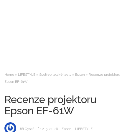
Home
»
LIFESTYLE
»
Spotřebitelské testy
»
Epson
»
Recenze projektoru
Epson EF-61W
Recenze projektoru
Epson EF-61W
Jiří Cysař
12. 5. 2026
Epson
LIFESTYLE