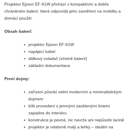
Projektor Epson EF-61W přichází v kompaktním a dobře
chráněném balení, které odpovídá jeho zaměření na mobilitu a
domácí použití.
Obsah balení:
projektor Epson EF-61W
napájecí kabel
dálkový ovladač (včetně baterií)
základní dokumentace
První dojmy:
zařízení působí velmi moderním a minimalistickým
dojmem
bílé provedení s jemnými zaoblenými liniemi
zapadne do interiéru
konstrukce je pevná, nic nevrže ani nepůsobí lacině
projektor je relativně malý a lehký – ideální na