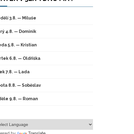
dělí 3.8. — Miluše
rý 4.8. — Dominik
eda 5.8. — Kristian
rtek 6.8. — Oldřiška
ek 7.8. — Lada
ota 8.8. — Soběslav
ěle 9.8. — Roman
ered by
Translate