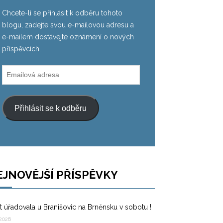
Chcete-li se přihlásit k odběru tohoto
blogu, zadejte svou e-mailovou adresu a
e-mailem dostávejte oznámení o nových
příspěvcích.
Emailová
adresa
Přihlásit se k odběru
EJNOVĚJŠÍ PŘÍSPĚVKY
t úřadovala u Branišovic na Brněnsku v sobotu !
 2026