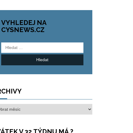
VYHLEDEJ NA
CYSNEWS.CZ
Vyhledávání
RCHIVY
hivy
ÁTEK V 32.TÝDNU MÁ ?