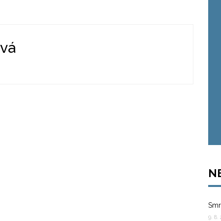
ová
N
Smr
9. 8.