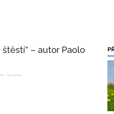
 štěstí“ – autor Paolo
P
RA
Top články