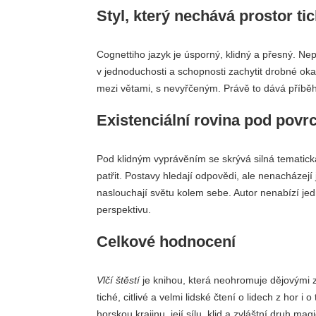
Styl, který nechává prostor ti
Cognettiho jazyk je úsporný, klidný a přesný. Nep
v jednoduchosti a schopnosti zachytit drobné oka
mezi větami, s nevyřčeným. Právě to dává příběhu
Existenciální rovina pod pov
Pod klidným vyprávěním se skrývá silná tematická
patřit. Postavy hledají odpovědi, ale nenacházejí 
naslouchají světu kolem sebe. Autor nenabízí jed
perspektivu.
Celkové hodnocení
Vlčí štěstí
je knihou, která neohromuje dějovými z
tiché, citlivé a velmi lidské čtení o lidech z hor 
horskou krajinu, její sílu, klid a zvláštní druh