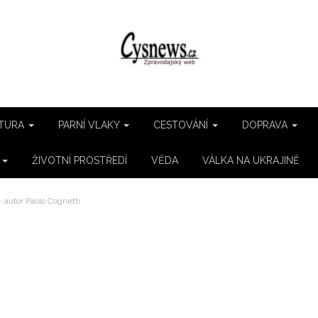
TURA
PARNÍ VLAKY
CESTOVÁNÍ
DOPRAVA
E
ŽIVOTNÍ PROSTŘEDÍ
VĚDA
VÁLKA NA UKRAJINĚ
– autor Paolo Cognetti