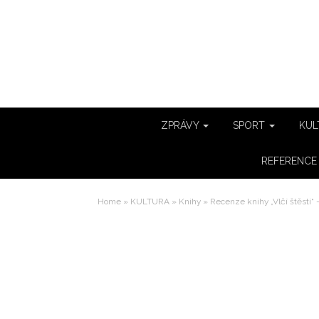
ZPRÁVY
SPORT
KUL
REFERENC
Home
»
KULTURA
»
Knihy
»
Recenze knihy „Vlčí štěstí“ 