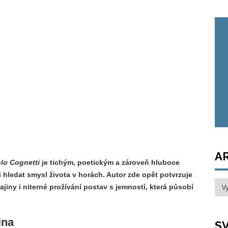
A
lo Cognetti
je tichým, poetickým a zároveň hluboce
i hledat smysl života v horách. Autor zde opět potvrzuje
Arc
iny i niterné prožívání postav s jemností, která působí
ina
SV