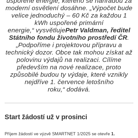
uspořené energie, kterého se náhradou za
moderní osvětlení dosáhne.
„Výpočet bude
velice jednoduchý – 60 Kč za každou 1
kWh uspořené primární
energie,“
vysvětluje
Petr Valdman, ředitel
Státního fondu životního prostředí ČR
.
„Podpoříme i projektovou přípravu a
technický dozor. Obce tak mohou získat až
polovinu výdajů na realizaci. Cílíme
především na nové realizace, proto
způsobilé budou ty výdaje, které vznikly
nejdříve 1. července letošního
roku,“
dodává.
Start žádostí už v prosinci
Příjem žádostí ve výzvě SMARTNET 1/2025 se otevře
1.