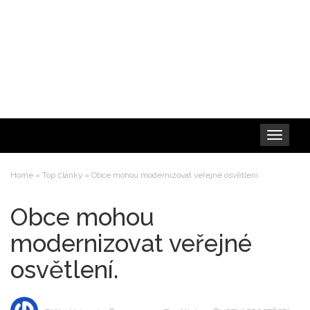
Toggle
navigation
Home
»
Top články
»
Obce mohou modernizovat veřejné osvětlení.
Obce mohou
modernizovat veřejné
osvětlení.