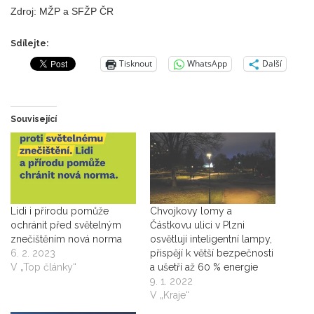
Zdroj: MŽP a SFŽP ČR
Sdílejte:
Tisknout
WhatsApp
Další
Související
Lidi i přírodu pomůže
Chvojkovy lomy a
ochránit před světelným
Částkovu ulici v Plzni
znečištěním nová norma
osvětlují inteligentní lampy,
6. 2. 2023
přispějí k větší bezpečnosti
V „Top články“
a ušetří až 60 % energie
9. 1. 2022
V „Kraje“