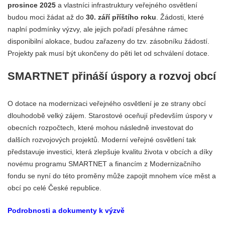
prosince 2025
a vlastníci infrastruktury veřejného osvětlení
budou moci žádat až do
30. září příštího roku
. Žádosti, které
naplní podmínky výzvy, ale jejich pořadí přesáhne rámec
disponibilní alokace, budou zařazeny do tzv. zásobníku žádostí.
Projekty pak musí být ukončeny do pěti let od schválení dotace.
SMARTNET přináší úspory a rozvoj obcí
O dotace na modernizaci veřejného osvětlení je ze strany obcí
dlouhodobě velký zájem. Starostové oceňují především úspory v
obecních rozpočtech, které mohou následně investovat do
dalších rozvojových projektů. Moderní veřejné osvětlení tak
představuje investici, která zlepšuje kvalitu života v obcích a díky
novému programu SMARTNET a financím z Modernizačního
fondu se nyní do této proměny může zapojit mnohem více měst a
obcí po celé České republice.
Podrobnosti a dokumenty k výzvě