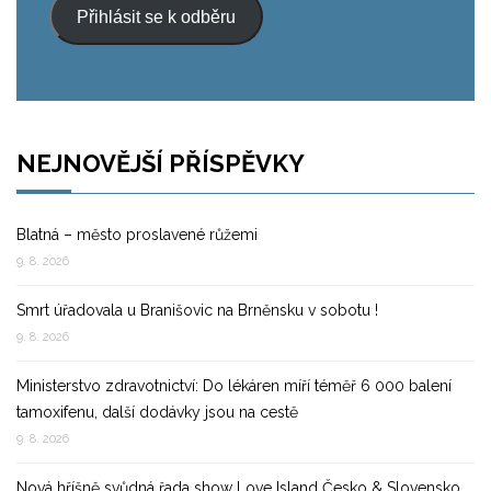
Přihlásit se k odběru
NEJNOVĚJŠÍ PŘÍSPĚVKY
Blatná – město proslavené růžemi
9. 8. 2026
Smrt úřadovala u Branišovic na Brněnsku v sobotu !
9. 8. 2026
Ministerstvo zdravotnictví: Do lékáren míří téměř 6 000 balení
tamoxifenu, další dodávky jsou na cestě
9. 8. 2026
Nová hříšně svůdná řada show Love Island Česko & Slovensko