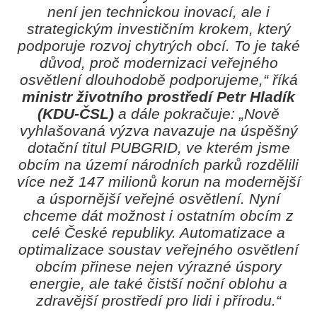
není jen technickou inovací, ale i
strategickým investičním krokem, který
podporuje rozvoj chytrých obcí. To je také
důvod, proč modernizaci veřejného
osvětlení dlouhodobě podporujeme,“
říká
ministr životního prostředí Petr Hladík
(KDU-ČSL)
a dále pokračuje:
„Nově
vyhlašovaná výzva navazuje na úspěšný
dotační titul PUBGRID, ve kterém jsme
obcím na území národních parků rozdělili
více než 147 milionů korun na modernější
a úspornější veřejné osvětlení. Nyní
chceme dát možnost i ostatním obcím z
celé České republiky. Automatizace a
optimalizace soustav veřejného osvětlení
obcím přinese nejen výrazné úspory
energie, ale také čistší noční oblohu a
zdravější prostředí pro lidi i přírodu.“