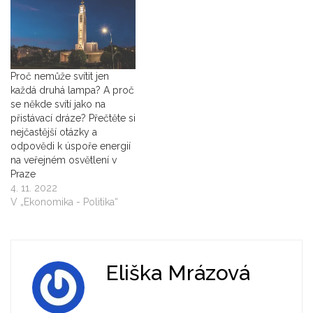
Proč nemůže svítit jen
každá druhá lampa? A proč
se někde svítí jako na
přistávací dráze? Přečtěte si
nejčastější otázky a
odpovědi k úspoře energií
na veřejném osvětlení v
Praze
4. 11. 2022
V „Ekonomika - Politika“
Eliška Mrázová