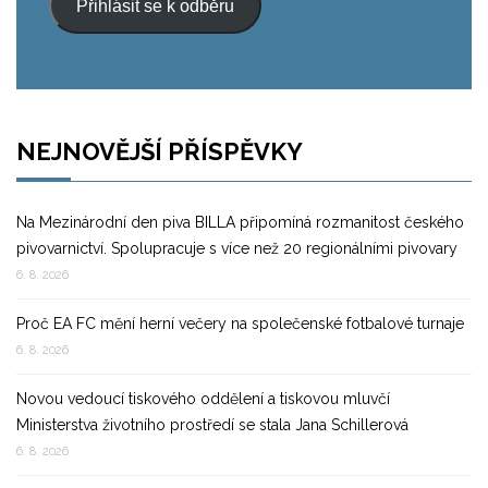
Přihlásit se k odběru
NEJNOVĚJŠÍ PŘÍSPĚVKY
Na Mezinárodní den piva BILLA připomíná rozmanitost českého
pivovarnictví. Spolupracuje s více než 20 regionálními pivovary
6. 8. 2026
Proč EA FC mění herní večery na společenské fotbalové turnaje
6. 8. 2026
Novou vedoucí tiskového oddělení a tiskovou mluvčí
Ministerstva životního prostředí se stala Jana Schillerová
6. 8. 2026