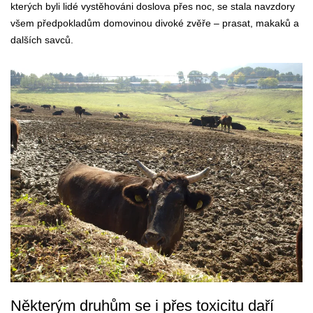
kterých byli lidé vystěhováni doslova přes noc, se stala navzdory
všem předpokladům domovinou divoké zvěře – prasat, makaků a
dalších savců.
Některým druhům se i přes toxicitu daří