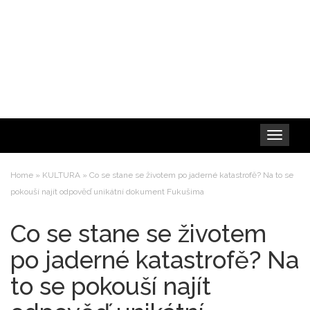
Toggle
navigation
Home
»
KULTURA
»
Co se stane se životem po jaderné katastrofě? Na to se
pokouší najít odpověď unikátní dokument Fukušima
Co se stane se životem
po jaderné katastrofě? Na
to se pokouší najít