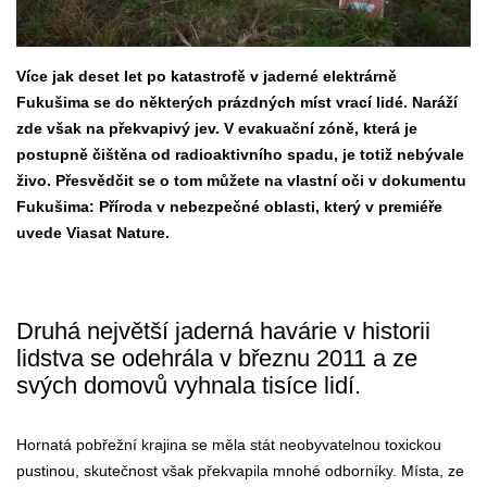
Více
jak deset let po katastrofě v jaderné elektrárně
Fukušima se do některých prázdných míst vrací lidé. Naráží
zde však na překvapivý jev. V evakuační zóně, která je
postupně čištěna od radioaktivního spadu, je totiž nebývale
živo. Přesvědčit se o tom můžete na vlastní oči v dokumentu
Fukušima: Příroda v nebezpečné oblasti
, který v premiéře
uvede Viasat Nature.
Druhá největší jaderná havárie v historii
lidstva se odehrála v březnu 2011 a ze
svých domovů vyhnala tisíce lidí.
Hornatá pobřežní krajina se měla stát neobyvatelnou toxickou
pustinou, skutečnost však překvapila mnohé odborníky. Místa, ze