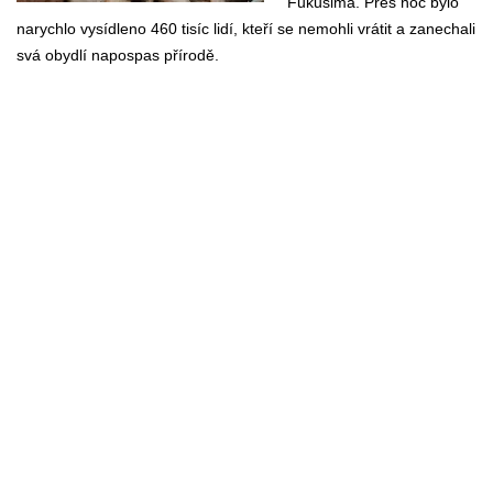
Fukušima. Přes noc bylo
narychlo vysídleno 460 tisíc lidí, kteří se nemohli vrátit a zanechali
svá obydlí napospas přírodě.