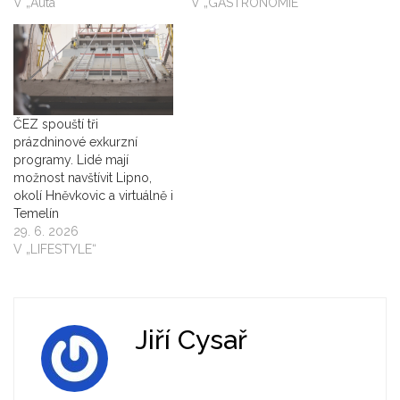
V „Auta“
V „GASTRONOMIE“
ČEZ spouští tři
prázdninové exkurzní
programy. Lidé mají
možnost navštívit Lipno,
okolí Hněvkovic a virtuálně i
Temelín
29. 6. 2026
V „LIFESTYLE“
Jiří Cysař