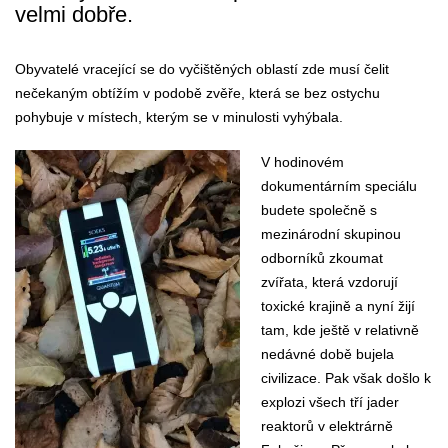
velmi dobře.
Obyvatelé vracející se do vyčištěných oblastí zde musí čelit
nečekaným obtížím v podobě zvěře, která se bez ostychu
pohybuje v místech, kterým se v minulosti vyhýbala.
V hodinovém
dokumentárním speciálu
budete společně s
mezinárodní skupinou
odborníků zkoumat
zvířata, která vzdorují
toxické krajině a nyní žijí
tam, kde ještě v relativně
nedávné době bujela
civilizace. Pak však došlo k
explozi všech tří jader
reaktorů v elektrárně