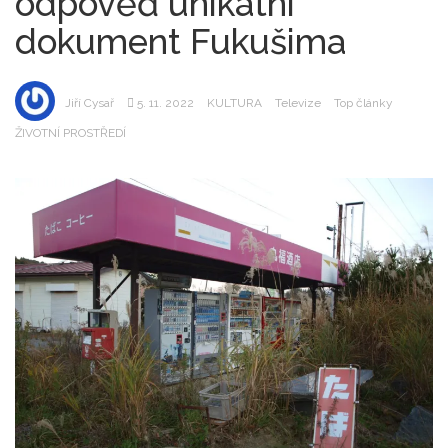
odpověď unikátní
dokument Fukušima
Jiří Cysař
5. 11. 2022
KULTURA
Televize
Top články
ŽIVOTNÍ PROSTŘEDÍ