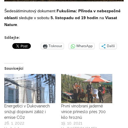
Šedesátiminutový dokument
Fukušima: Příroda v nebezpečné
oblasti
sledujte v sobotu
5. listopadu od 19 hodin
na
Viasat
Nature
.
Sdílejte:
Tisknout
WhatsApp
Další
Související
Energetici v Dukovanech
První vinobraní jaderné
snižují dopravní zátěž i
vinice přineslo přes 700
emise CO2
kilo hroznů
26. 1. 2022
19. 10. 2021