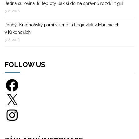
Jedna surovina, tři teploty. Jak si doma správně rozdělit gril
5. 8. 2026
Druhý Krkonošský parní víkend a Legiovlak v Martinicích
v Krkonoších
5. 8. 2026
FOLLOW US
Facebook
X
Instagram