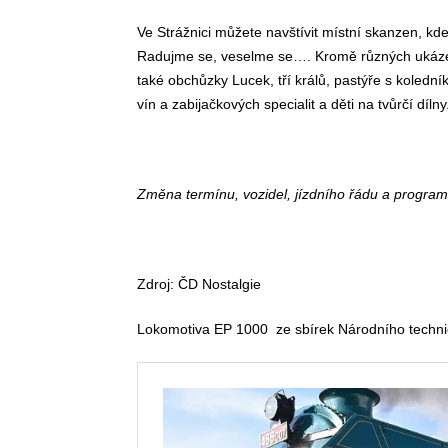
Ve Strážnici můžete navštívit místní skanzen, k
Radujme se, veselme se…. Kromě různých ukázek 
také obchůzky Lucek, tří králů, pastýře s koledn
vín a zabijačkových specialit a děti na tvůrčí díl
Změna termínu, vozidel, jízdního řádu a program
Zdroj: ČD Nostalgie
Lokomotiva EP 1000 ze sbírek Národního techni