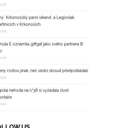
 2026
hý Krkonošský parní víkend a Legiovlak
artinicích v Krkonoších
 2026
mula E oznámila giffgaf jako svého partnera B
p
 2026
eny rostou jinak, než vědci dosud předpokládali
 2026
gická nehoda na I/38 si vyžádala život
orkáře
 2026
OLLOW US