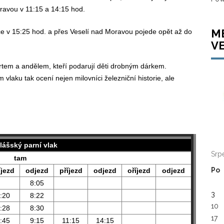
oravou v 11:15 a 14:15 hod.
M
ce v 15:25 hod. a přes Veselí nad Moravou pojede opět až do
V
rtem a andělem, kteří podarují děti drobným dárkem.
vlaku tak ocení nejen milovníci železniční historie, ale
lášský parní vlak
Srp
tam
Po
íjezd
odjezd
příjezd
odjezd
oříjezd
odjezd
8:05
3
:20
8:22
10
:28
8:30
17
:45
9:15
11:15
14:15