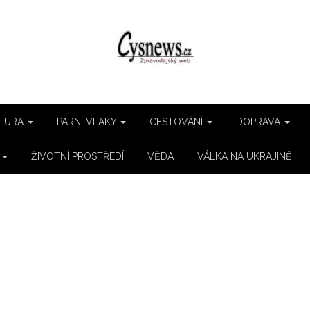
TURA
PARNÍ VLAKY
CESTOVÁNÍ
DOPRAVA
E
ŽIVOTNÍ PROSTŘEDÍ
VĚDA
VÁLKA NA UKRAJINĚ