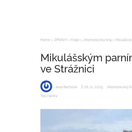
Home
»
ZPRÁVY
»
Kraje
»
Jihomoravský kraj
»
Mikulášsk
Mikulášským parní
ve Strážnici
Jana Bečková
26. 11. 2025
Jihomoravský kr
Top články