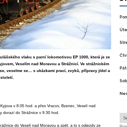
Pon
Úte
Stř
Čtv
kulášského vlaku s parní lokomotivou EP 1000, která je ze
jovem, Veselím nad Moravou a Strážnicí. Ve strážnickém
Pát
, veselme se… s ukázkami prací, zvyků, přípravy jídel a
toletí.
Sob
Ned
z Kyjova v 8:05 hod. a přes Vracov, Bzenec, Veselí nad
 dorazí do Strážnice v 9:30 hod.
rážnice do Veselí nad Moravou a zpět, a to s odjezdy ze
Pow