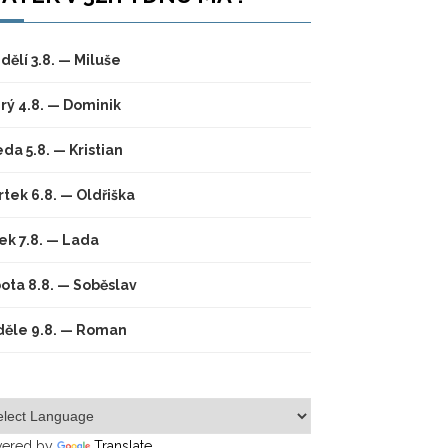
dělí 3.8. — Miluše
rý 4.8. — Dominik
eda 5.8. — Kristian
rtek 6.8. — Oldřiška
ek 7.8. — Lada
ota 8.8. — Soběslav
ěle 9.8. — Roman
ered by
Translate