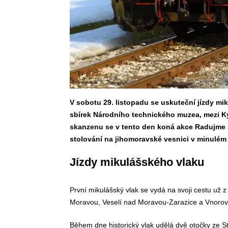
V sobotu 29. listopadu se uskuteční jízdy mi
sbírek Národního technického muzea, mezi Ky
skanzenu se v tento den koná akce Radujme se
stolování na jihomoravské vesnici v minulém s
Jízdy mikulášského vlaku
První mikulášský vlak se vydá na svoji cestu už 
Moravou, Veselí nad Moravou-Zarazice a Vnorovy
Během dne historický vlak udělá dvě otočky ze St