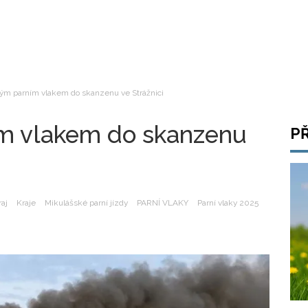
ým parním vlakem do skanzenu ve Strážnici
m vlakem do skanzenu
P
aj
Kraje
Mikulášské parní jízdy
PARNÍ VLAKY
Parní vlaky 2025