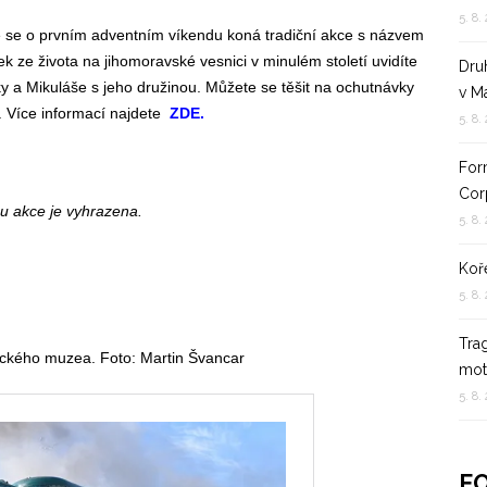
5. 8.
de se o prvním adventním víkendu koná tradiční akce s názvem
ze života na jihomoravské vesnici v minulém století uvidíte
Dru
íky a Mikuláše s jeho družinou. Můžete se těšit na ochutnávky
v M
ny. Více informací najdete
ZDE.
5. 8.
For
Cor
u akce je vyhrazena.
5. 8.
Koř
5. 8.
Tra
ckého muzea. Foto: Martin Švancar
mot
5. 8.
F