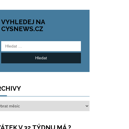
VYHLEDEJ NA
CYSNEWS.CZ
Vyhledávání
RCHIVY
hivy
ÁTEK V 32.TÝDNU MÁ ?