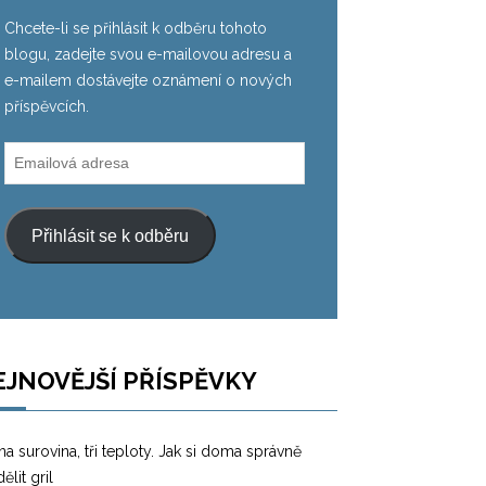
Chcete-li se přihlásit k odběru tohoto
blogu, zadejte svou e-mailovou adresu a
e-mailem dostávejte oznámení o nových
příspěvcích.
Emailová
adresa
Přihlásit se k odběru
EJNOVĚJŠÍ PŘÍSPĚVKY
a surovina, tři teploty. Jak si doma správně
ělit gril