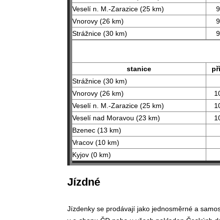
Veselí n. M.-Zarazice (25 km)
9
Vnorovy (26 km)
9
Strážnice (30 km)
9
stanice
př
Strážnice (30 km)
Vnorovy (26 km)
1
Veselí n. M.-Zarazice (25 km)
1
Veselí nad Moravou (23 km)
1
Bzenec (13 km)
Vracov (10 km)
Kyjov (0 km)
Jízdné
Jízdenky se prodávají jako jednosměrné a samos