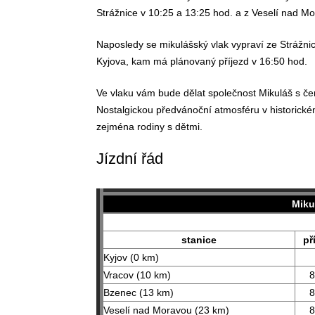
Strážnice v 10:25 a 13:25 hod. a z Veselí nad M
Naposledy se mikulášský vlak vypraví ze Strážni
Kyjova, kam má plánovaný příjezd v 16:50 hod.
Ve vlaku vám bude dělat společnost Mikuláš s če
Nostalgickou předvánoční atmosféru v historickém 
zejména rodiny s dětmi.
Jízdní řád
Miku
stanice
př
Kyjov (0 km)
Vracov (10 km)
8
Bzenec (13 km)
8
Veselí nad Moravou (23 km)
8