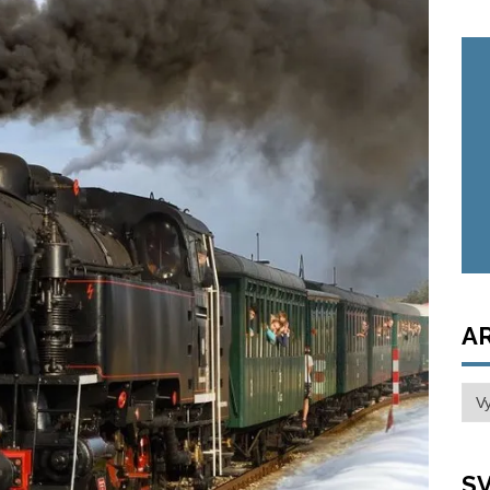
A
Arc
SV