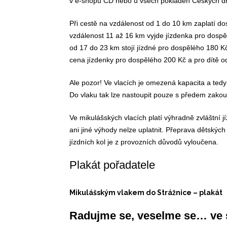
v e-shopu ČD nebo u všech pokladen Českých d
Při cestě na vzdálenost od 1 do 10 km zaplatí dosp
vzdálenost 11 až 16 km vyjde jízdenka pro dospěl
od 17 do 23 km stojí jízdné pro dospělého 180 Kč 
cena jízdenky pro dospělého 200 Kč a pro dítě od
Ale pozor! Ve vlacích je omezená kapacita a tedy 
Do vlaku tak lze nastoupit pouze s předem zako
Ve mikulášských vlacích platí výhradně zvláštní j
ani jiné výhody nelze uplatnit. Přeprava dětskýc
jízdních kol je z provozních důvodů vyloučena.
Plakát pořadatele
Mikulášským vlakem do Strážnice – plakát
Radujme se, veselme se… ve s