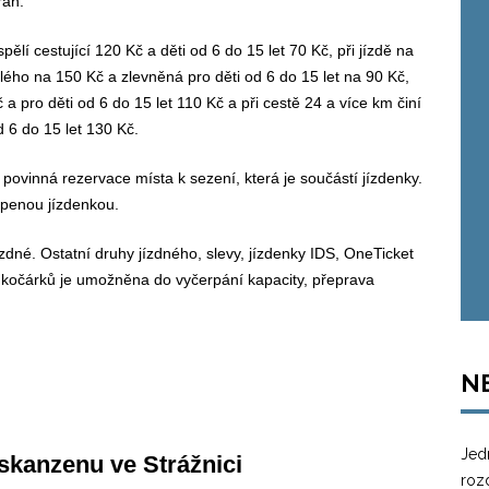
rah.
ělí cestující 120 Kč a děti od 6 do 15 let 70 Kč, při jízdě na
ého na 150 Kč a zlevněná pro děti od 6 do 15 let na 90 Kč,
a pro děti od 6 do 15 let 110 Kč a při cestě 24 a více km činí
 6 do 15 let 130 Kč.
povinná rezervace místa k sezení, která je součástí jízdenky.
upenou jízdenkou.
ízdné. Ostatní druhy jízdného, slevy, jízdenky IDS, OneTicket
h kočárků je umožněna do vyčerpání kapacity, přeprava
N
Jedn
kanzenu ve Strážnici
rozd