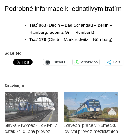
Podrobné informace k jednotlivým tratím
Trať 083
(Děčín – Bad Schandau – Berlin –
Hamburg; Sebnitz Gr. – Rumburk)
Trať 179
(Cheb – Marktredwitz – Nürnberg)
Sdílejte:
Tisknout
WhatsApp
Další
Související
Stávka v Německu ovlivní v
Stavební práce v Německu
pátek 21. dubna provoz
ovlivní provoz mezistátních