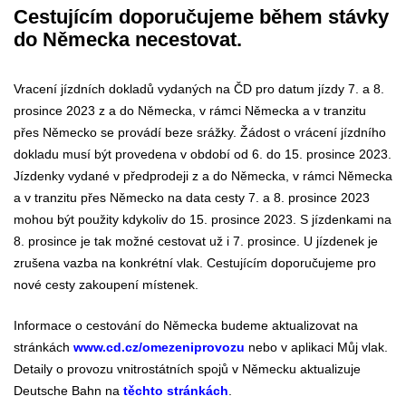
Cestujícím doporučujeme během stávky
do Německa necestovat.
Vracení jízdních dokladů vydaných na ČD pro datum jízdy 7. a 8.
prosince 2023 z a do Německa, v rámci Německa a v tranzitu
přes Německo se provádí beze srážky. Žádost o vrácení jízdního
dokladu musí být provedena v období od 6. do 15. prosince 2023.
Jízdenky vydané v předprodeji z a do Německa, v rámci Německa
a v tranzitu přes Německo na data cesty 7. a 8. prosince 2023
mohou být použity kdykoliv do 15. prosince 2023. S jízdenkami na
8. prosince je tak možné cestovat už i 7. prosince. U jízdenek je
zrušena vazba na konkrétní vlak. Cestujícím doporučujeme pro
nové cesty zakoupení místenek.
Informace o cestování do Německa budeme aktualizovat na
stránkách
www.cd.cz/omezeniprovozu
nebo v aplikaci Můj vlak.
Detaily o provozu vnitrostátních spojů v Německu aktualizuje
Deutsche Bahn na
těchto stránkách
.