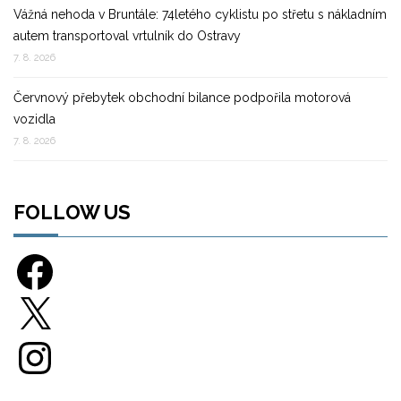
Vážná nehoda v Bruntále: 74letého cyklistu po střetu s nákladním
autem transportoval vrtulník do Ostravy
7. 8. 2026
Červnový přebytek obchodní bilance podpořila motorová
vozidla
7. 8. 2026
FOLLOW US
Facebook
X
Instagram