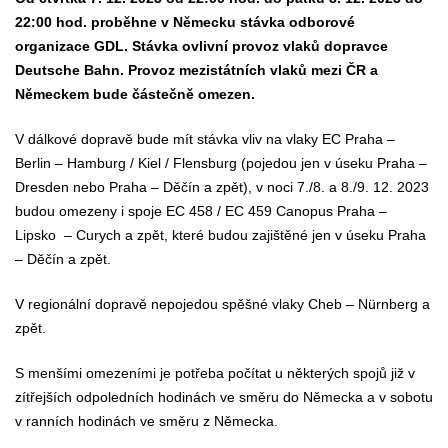
22:00 hod. proběhne v Německu stávka odborové
organizace GDL. Stávka ovlivní provoz vlaků dopravce
Deutsche Bahn. Provoz mezistátních vlaků mezi ČR a
Německem bude částečně omezen.
V dálkové dopravě bude mít stávka vliv na vlaky EC Praha –
Berlin – Hamburg / Kiel / Flensburg (pojedou jen v úseku Praha –
Dresden nebo Praha – Děčín a zpět), v noci 7./8. a 8./9. 12. 2023
budou omezeny i spoje EC 458 / EC 459 Canopus Praha –
Lipsko – Curych a zpět, které budou zajištěné jen v úseku Praha
– Děčín a zpět.
V regionální dopravě nepojedou spěšné vlaky Cheb – Nürnberg a
zpět.
S menšími omezeními je potřeba počítat u některých spojů již v
zítřejších odpoledních hodinách ve směru do Německa a v sobotu
v ranních hodinách ve směru z Německa.