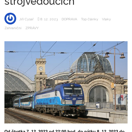
strojvedoucích
Jiří Cysař
8. 12. 2023
DOPRAVA
Top články
Vlaky
Zahraniční
ZPRÁVY
Od čtvrtka 7. 12. 2023 od 22:00 hod. do pátku 8. 12. 2023 do