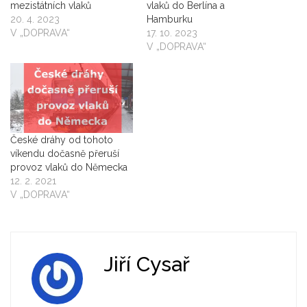
mezistátních vlaků
vlaků do Berlína a
20. 4. 2023
Hamburku
V „DOPRAVA“
17. 10. 2023
V „DOPRAVA“
České dráhy od tohoto
víkendu dočasně přeruší
provoz vlaků do Německa
12. 2. 2021
V „DOPRAVA“
Jiří Cysař