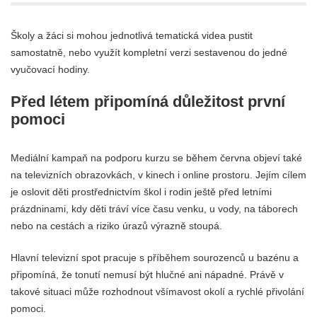
Školy a žáci si mohou jednotlivá tematická videa pustit
samostatně, nebo využít kompletní verzi sestavenou do jedné
vyučovací hodiny.
Před létem připomíná důležitost první
pomoci
Mediální kampaň na podporu kurzu se během června objeví také
na televizních obrazovkách, v kinech i online prostoru. Jejím cílem
je oslovit děti prostřednictvím škol i rodin ještě před letními
prázdninami, kdy děti tráví více času venku, u vody, na táborech
nebo na cestách a riziko úrazů výrazně stoupá.
Hlavní televizní spot pracuje s příběhem sourozenců u bazénu a
připomíná, že tonutí nemusí být hlučné ani nápadné. Právě v
takové situaci může rozhodnout všímavost okolí a rychlé přivolání
pomoci.