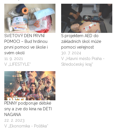
SVĚTOVÝ DEN PRVNÍ
S projektem AED do
POMOCI – Buď hrdinou
základních škol může
první pomoci ve škole i
pomoci veřejnost
svém okolí
30. 7. 2024
11. 9. 2021
V „Hlavní město Praha -
V „LIFESTYLE“
Středočeský kraj“
PENNY podporuje dětské
sny a zve do kina na DĚTI
NAGANA
22. 2. 2023
V „Ekonomika - Politika“