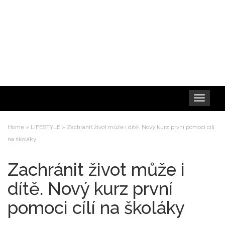
Toggle
navigation
Home
»
LIFESTYLE
»
Zachránit život může i dítě. Nový kurz první pomoci cílí
na školáky
Zachránit život může i
dítě. Nový kurz první
pomoci cílí na školáky