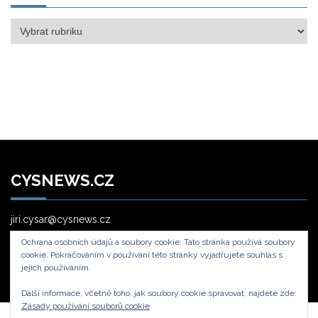
Rubriky
CYSNEWS.CZ
jiri.cysar@cysnews.cz
Ochrana osobních údajů a soubory cookie: Tato stránka používá soubory
cookie. Pokračováním v používání této stránky vyjadřujete souhlas s
jejich používáním.
Další informace, včetně toho, jak soubory cookie spravovat, najdete zde:
Zásady používání souborů cookie