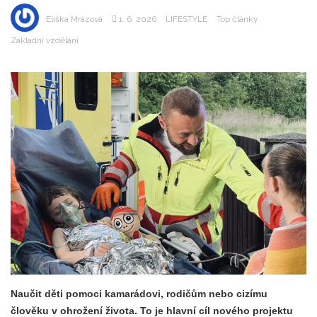
Eliška Mrázová
1. 6. 2026
LIFESTYLE
Top články
Základní vzdělání
Naučit děti pomoci kamarádovi, rodičům nebo cizímu
člověku v ohrožení života. To je hlavní cíl nového projektu