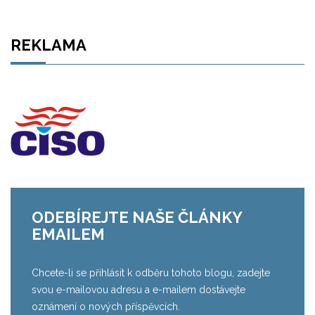
REKLAMA
ODEBÍREJTE NAŠE ČLÁNKY
EMAILEM
Chcete-li se přihlásit k odběru tohoto blogu, zadejte
svou e-mailovou adresu a e-mailem dostávejte
oznámení o nových příspěvcích.