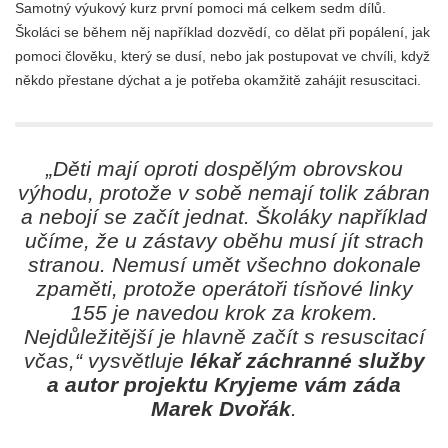
Samotný výukový kurz první pomoci má celkem sedm dílů.
Školáci se během něj například dozvědí, co dělat při popálení, jak
pomoci člověku, který se dusí, nebo jak postupovat ve chvíli, když
někdo přestane dýchat a je potřeba okamžitě zahájit resuscitaci.
„Děti mají oproti dospělým obrovskou
výhodu, protože v sobě nemají tolik zábran
a nebojí se začít jednat. Školáky například
učíme, že u zástavy oběhu musí jít strach
stranou. Nemusí umět všechno dokonale
zpaměti, protože operátoři tísňové linky
155 je navedou krok za krokem.
Nejdůležitější je hlavně začít s resuscitací
včas,“
vysvětluje
lékař záchranné služby
a autor projektu Kryjeme vám záda
Marek Dvořák
.