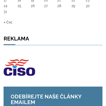
17
18
19
20
21
22
23
24
25
26
27
28
29
30
31
« Čvc
REKLAMA
ODEBÍREJTE NAŠE ČLÁNKY
EMAILEM