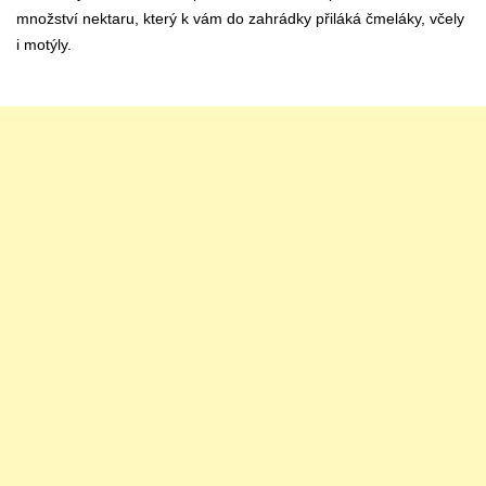
množství nektaru, který k vám do zahrádky přiláká čmeláky, včely
i motýly.