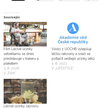
Související
Film Léčivé účinky
Vědci z ÚOCHB vylepšují
sebeklamu se dnes
léčbu rakoviny a snaží se
představuje v traileru a
potlačit vedlejší účinky léků
plakátem
4. 8. 2023
3. 8. 2026
V „LIFESTYLE“
V „Film“
Léčivé účinky zázvoru