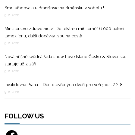
Smrt úřadovala u Branišovic na Brněnsku v sobotu !
9. 8. 2026
Ministerstvo zdravotnictví: Do lékáren míří téměř 6 000 balení
tamoxifenu, další dodávky jsou na cestě
9. 8. 2026
Nová hříšně svůdná řada show Love Island Česko & Slovensko
startuje už 7. září
9. 8. 2026
Invalidovna Praha – Den otevřených dveří pro veřejnost 22. 8.
9. 8. 2026
FOLLOW US
Facebook