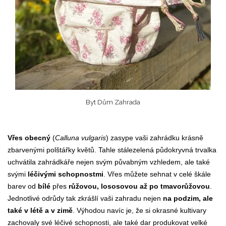
Byt Dům Zahrada
Vřes obecný
(
Calluna vulgaris
) zasype vaši zahrádku krásně
zbarvenými polštářky květů. Tahle stálezelená půdokryvná trvalka
uchvátila zahrádkáře nejen svým půvabným vzhledem, ale také
svými
léčivými schopnostmi
. Vřes můžete sehnat v celé škále
barev od
bílé
přes
růžovou, lososovou až po tmavorůžovou
.
Jednotlivé odrůdy tak zkrášlí vaši zahradu nejen
na podzim, ale
také v létě a v zimě
. Výhodou navíc je, že si okrasné kultivary
zachovaly své léčivé schopnosti, ale také dar produkovat velké