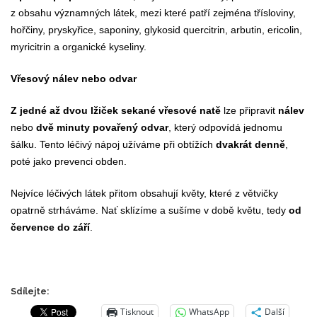
z obsahu významných látek, mezi které patří zejména třísloviny,
hořčiny, pryskyřice, saponiny, glykosid quercitrin, arbutin, ericolin,
myricitrin a organické kyseliny.
Vřesový nálev nebo odvar
Z jedné až dvou lžiček sekané vřesové natě
lze připravit
nálev
nebo
dvě minuty povařený odvar
, který odpovídá jednomu
šálku. Tento léčivý nápoj užíváme při obtížích
dvakrát denně
,
poté jako prevenci obden.
Nejvíce léčivých látek přitom obsahují květy, které z větvičky
opatrně strháváme. Nať sklízíme a sušíme v době květu, tedy
od
července do září
.
Sdílejte:
Tisknout
WhatsApp
Další