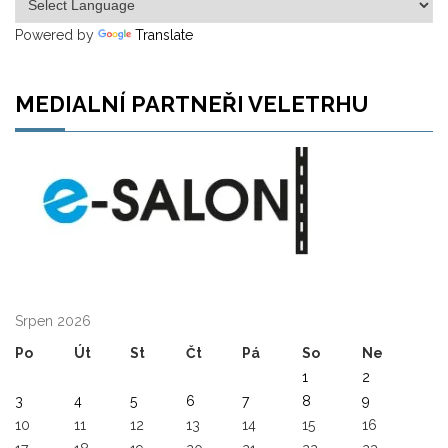
Powered by
Translate
MEDIALNÍ PARTNEŘI VELETRHU
Srpen 2026
Po
Út
St
Čt
Pá
So
Ne
1
2
3
4
5
6
7
8
9
10
11
12
13
14
15
16