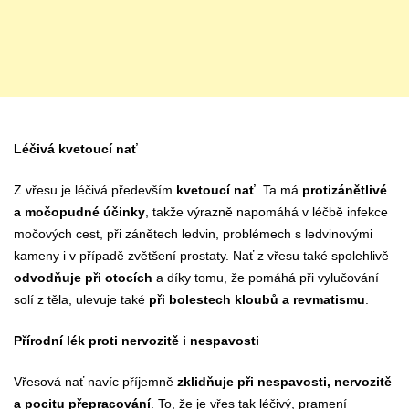
Léčivá kvetoucí nať
Z vřesu je léčivá především
kvetoucí nať
. Ta má
protizánětlivé
a močopudné účinky
, takže výrazně napomáhá v léčbě infekce
močových cest, při zánětech ledvin, problémech s ledvinovými
kameny i v případě zvětšení prostaty. Nať z vřesu také spolehlivě
odvodňuje při otocích
a díky tomu, že pomáhá při vylučování
solí z těla, ulevuje také
při bolestech kloubů a revmatismu
.
Přírodní lék proti nervozitě i nespavosti
Vřesová nať navíc příjemně
zklidňuje při nespavosti, nervozitě
a pocitu přepracování
. To, že je vřes tak léčivý, pramení