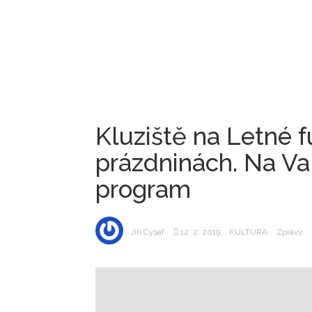
Kluziště na Letné f
prázdninách. Na Va
program
Jiří Cysař
12. 2. 2019
KULTURA
Zprávy