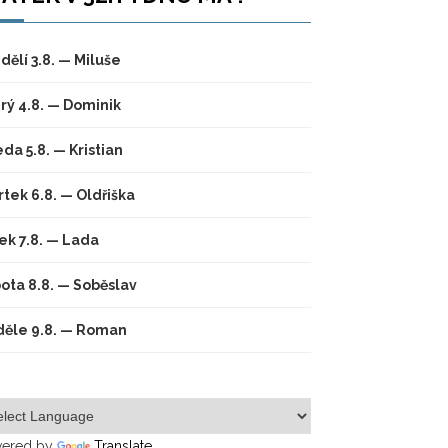
dělí 3.8. — Miluše
rý 4.8. — Dominik
eda 5.8. — Kristian
rtek 6.8. — Oldřiška
ek 7.8. — Lada
ota 8.8. — Soběslav
ěle 9.8. — Roman
ered by
Translate