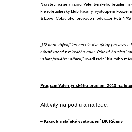
Návštěvníci se v rámci Valentýnského bruslení mo
krasobruslařský klub Říčany, vystoupení kouzel
& Love. Celou akcí provede moderátor Petr NAS
„Už nám zbývají jen necelé dva týdny provozu a 
návštěvnosti z minulého roku. Párové bruslení m
valentýnského večera,“
uvedl radní hlavního měs
Program Valentýnského bruslení 2019 na lete
Aktivity na pódiu a na ledě:
–
Krasobruslařské vystoupení BK Říčany