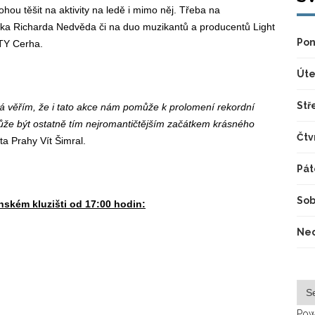
hou těšit na aktivity na ledě i mimo něj. Třeba na
níka Richarda Nedvěda či na duo muzikantů a producentů Light
Pon
TY Cerha.
Úte
Stř
já věřím, že i tato akce nám pomůže k prolomení rekordní
ůže být ostatně tím nejromantičtějším začátkem krásného
Čtv
ta Prahy Vít Šimral.
Pát
Sob
nském kluzišti od 17:00 hodin:
Ned
Pow