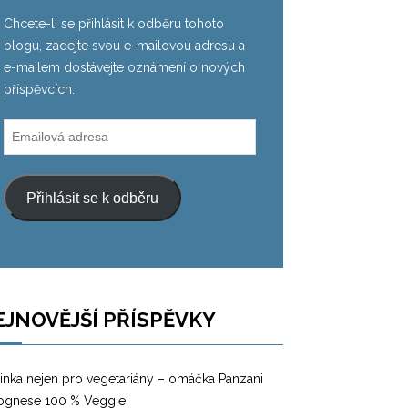
Chcete-li se přihlásit k odběru tohoto
blogu, zadejte svou e-mailovou adresu a
e-mailem dostávejte oznámení o nových
příspěvcích.
Emailová
adresa
Přihlásit se k odběru
EJNOVĚJŠÍ PŘÍSPĚVKY
inka nejen pro vegetariány – omáčka Panzani
ognese 100 % Veggie