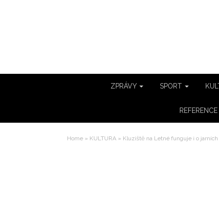
ZPRÁVY
SPORT
KUL
REFERENC
Home
»
KULTURA
»
Kluziště na Letné funguje i o jarníc