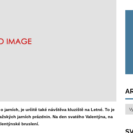
A
Arc
o jarních, je určitě také návštěva kluziště na Letné. To je
ražských jarních prázdnin. Na den svatého Valentýna, na
alentýnské bruslení.
SV