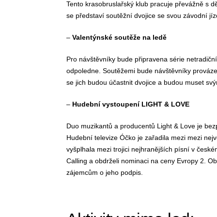
Tento krasobruslařský klub pracuje převážně s dě
se představí soutěžní dvojice se svou závodní jíz
–
Valentýnské soutěže na ledě
Pro návštěvníky bude připravena série netradičn
odpoledne. Soutěžemi bude návštěvníky provázet
se jich budou účastnit dvojice a budou muset s
–
Hudební vystoupení LIGHT & LOVE
Duo muzikantů a producentů Light & Love je bez
Hudební televize Óčko je zařadila mezi mezi nejv
vyšplhala mezi trojici nejhranějších písní v česk
Calling a obdrželi nominaci na ceny Evropy 2. O
zájemcům o jeho podpis.