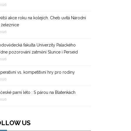
 2026
ětší akce roku na kolejích. Cheb uvítá Národní
 železnice
 2026
rodovědecká fakulta Univerzity Palackého
ídne pozorování zatmění Slunce i Perseid
 2026
erativní vs. kompetitivní hry pro rodiny
 2026
očeské parní léto : S párou na Blatenkách
 2026
OLLOW US