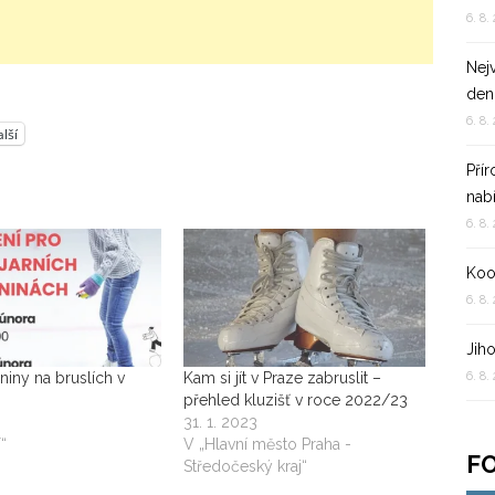
6. 8.
Nejv
den
6. 8.
lší
Pří
nab
6. 8.
Koop
6. 8.
Jih
6. 8.
niny na bruslích v
Kam si jít v Praze zabruslit –
přehled kluzišť v roce 2022/23
31. 1. 2023
“
V „Hlavní město Praha -
F
Středočeský kraj“