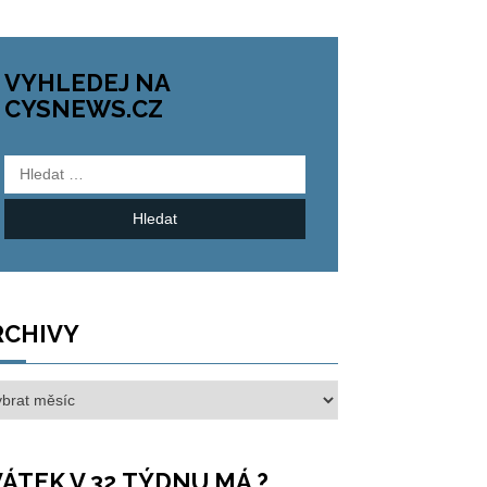
VYHLEDEJ NA
CYSNEWS.CZ
Vyhledávání
RCHIVY
hivy
ÁTEK V 32.TÝDNU MÁ ?