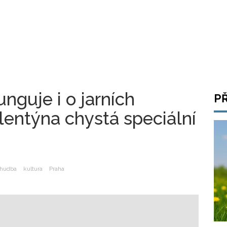
unguje i o jarních
P
lentýna chystá speciální
hudba
kultura
Praha