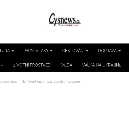
TURA
PARNÍ VLAKY
CESTOVÁNÍ
DOPRAVA
E
ŽIVOTNÍ PROSTŘEDÍ
VĚDA
VÁLKA NA UKRAJINĚ
h prázdninách. Na Valentýna chystá speciální program