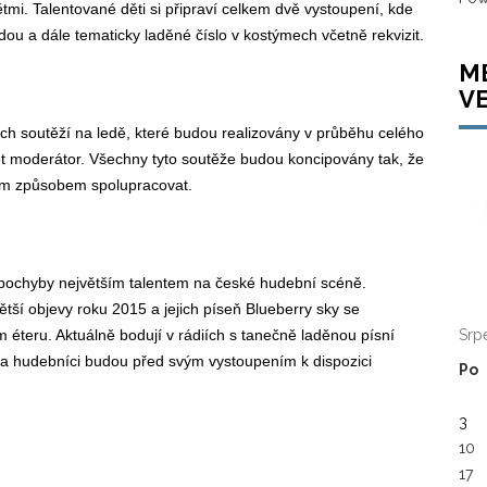
tmi. Talentované děti si připraví celkem dvě vystoupení, kde
dou a dále tematicky laděné číslo v kostýmech včetně rekvizit.
M
V
ích soutěží na ledě, které budou realizovány v průběhu celého
 moderátor. Všechny tyto soutěže budou koncipovány tak, že
vým způsobem spolupracovat.
pochyby největším talentem na české hudební scéně.
ětší objevy roku 2015 a jejich píseň Blueberry sky se
Srp
ém éteru. Aktuálně bodují v rádiích s tanečně laděnou písní
ba hudebníci budou před svým vystoupením k dispozici
Po
3
10
17