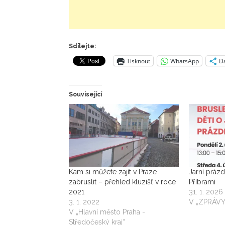
Sdílejte:
Tisknout
WhatsApp
Da
Související
Kam si můžete zajít v Praze
Jarní prázd
zabruslit – přehled kluzišť v roce
Příbrami
2021
31. 1. 2026
3. 1. 2022
V „ZPRÁVY
V „Hlavní město Praha -
Středočeský kraj“