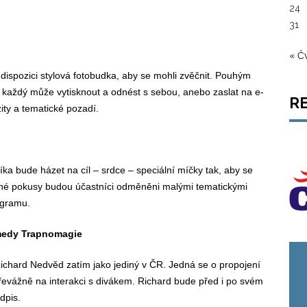
24
31
« Č
ispozici stylová fotobudka, aby se mohli zvěčnit. Pouhým
i každý může vytisknout a odnést s sebou, anebo zaslat na e-
R
zity a tematické pozadí.
íka bude házet na cíl – srdce – speciální míčky tak, aby se
pěšné pokusy budou účastníci odměněni malými tematickými
ogramu.
medy Trapnomagie
ichard Nedvěd zatím jako jediný v ČR. Jedná se o propojení
řevážně na interakci s divákem. Richard bude před i po svém
dpis.