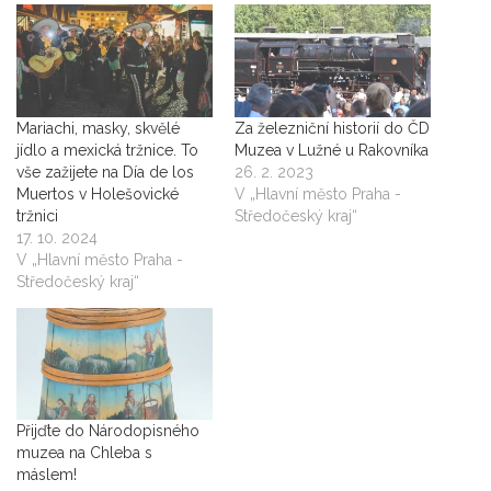
Mariachi, masky, skvělé
Za železniční historií do ČD
jídlo a mexická tržnice. To
Muzea v Lužné u Rakovníka
vše zažijete na Día de los
26. 2. 2023
Muertos v Holešovické
V „Hlavní město Praha -
tržnici
Středočeský kraj“
17. 10. 2024
V „Hlavní město Praha -
Středočeský kraj“
Přijďte do Národopisného
muzea na Chleba s
máslem!