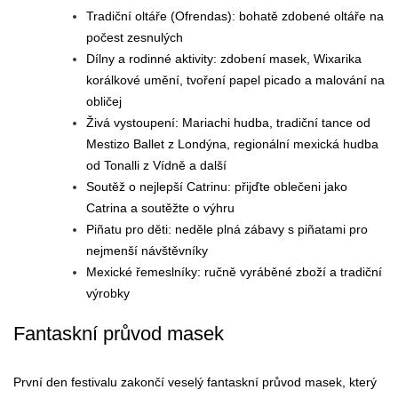
Tradiční oltáře (Ofrendas): bohatě zdobené oltáře na
počest zesnulých
Dílny a rodinné aktivity: zdobení masek, Wixarika
korálkové umění, tvoření papel picado a malování na
obličej
Živá vystoupení: Mariachi hudba, tradiční tance od
Mestizo Ballet z Londýna, regionální mexická hudba
od Tonalli z Vídně a další
Soutěž o nejlepší Catrinu: přijďte oblečeni jako
Catrina a soutěžte o výhru
Piñatu pro děti: neděle plná zábavy s piñatami pro
nejmenší návštěvníky
Mexické řemeslníky: ručně vyráběné zboží a tradiční
výrobky
Fantaskní průvod masek
První den festivalu zakončí veselý fantaskní průvod masek, který