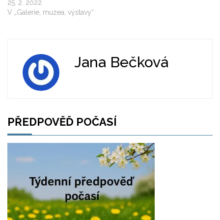
25. 2. 2022
V „Galerie, muzea, výstavy“
Jana Bečková
PŘEDPOVĚĎ POČASÍ