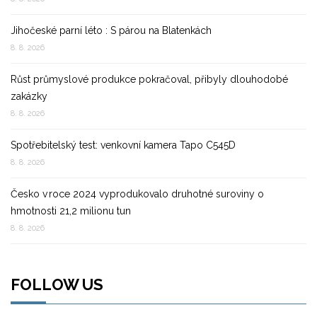
Jihočeské parní léto : S párou na Blatenkách
8. 8. 2026
Růst průmyslové produkce pokračoval, přibyly dlouhodobé
zakázky
8. 8. 2026
Spotřebitelský test: venkovní kamera Tapo C545D
8. 8. 2026
Česko v roce 2024 vyprodukovalo druhotné suroviny o
hmotnosti 21,2 milionu tun
8. 8. 2026
FOLLOW US