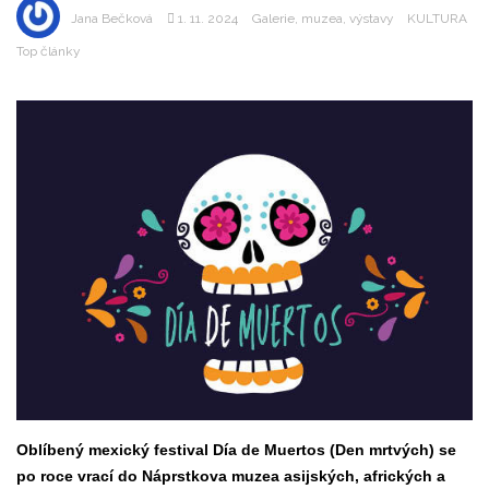
Jana Bečková
1. 11. 2024
Galerie, muzea, výstavy
KULTURA
Top články
Oblíbený mexický festival Día de Muertos (Den mrtvých) se
po roce vrací do Náprstkova muzea asijských, afrických a