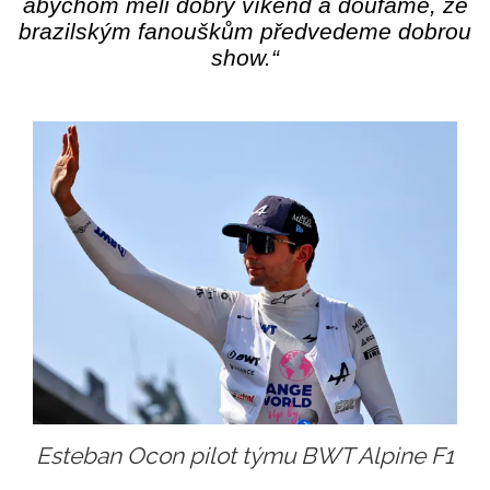
abychom měli dobrý víkend a doufáme, že
brazilským fanouškům předvedeme dobrou
show.“
Esteban Ocon pilot týmu BWT Alpine F1