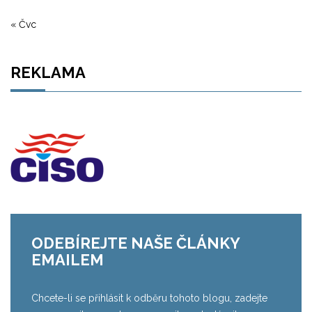
« Čvc
REKLAMA
ODEBÍREJTE NAŠE ČLÁNKY
EMAILEM
Chcete-li se přihlásit k odběru tohoto blogu, zadejte