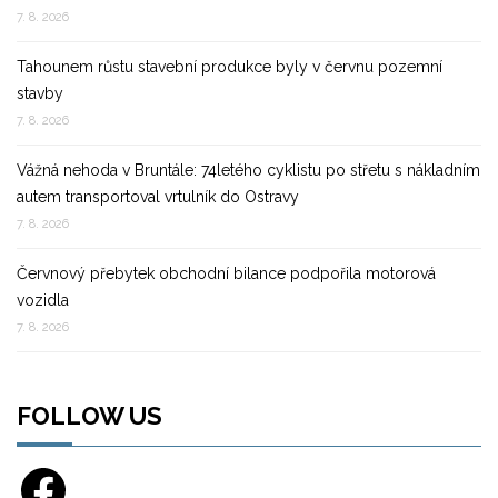
7. 8. 2026
Tahounem růstu stavební produkce byly v červnu pozemní
stavby
7. 8. 2026
Vážná nehoda v Bruntále: 74letého cyklistu po střetu s nákladním
autem transportoval vrtulník do Ostravy
7. 8. 2026
Červnový přebytek obchodní bilance podpořila motorová
vozidla
7. 8. 2026
FOLLOW US
Facebook