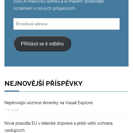
svou e-mailovou adresu a e-mailem dostávejte
oznámení o nových příspěvcích.
Emailová
adresa
Přihlásit se k odběru
NEJNOVĚJŠÍ PŘÍSPĚVKY
Nejdrsnější věznice Ameriky na Viasat Explore
7. 8. 2026
Nová pravidla EU v letecké dopravě a ještě větší ochrana
cestujících