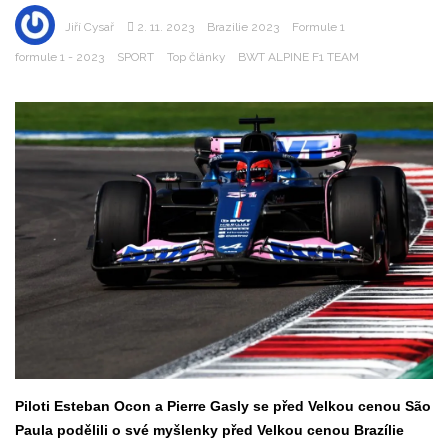
Jiří Cysař
2. 11. 2023
Brazilie 2023
Formule 1
formule 1 - 2023
SPORT
Top články
BWT ALPINE F1 TEAM
Piloti Esteban Ocon a Pierre Gasly se před Velkou cenou São
Paula podělili o své myšlenky před Velkou cenou Brazílie