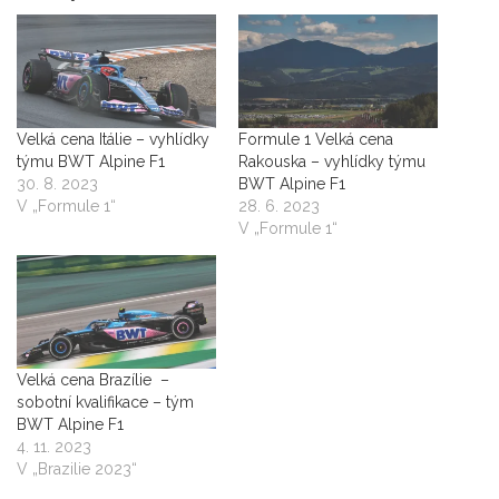
Velká cena Itálie – vyhlídky
Formule 1 Velká cena
týmu BWT Alpine F1
Rakouska – vyhlídky týmu
30. 8. 2023
BWT Alpine F1
V „Formule 1“
28. 6. 2023
V „Formule 1“
Velká cena Brazílie –
sobotní kvalifikace – tým
BWT Alpine F1
4. 11. 2023
V „Brazilie 2023“