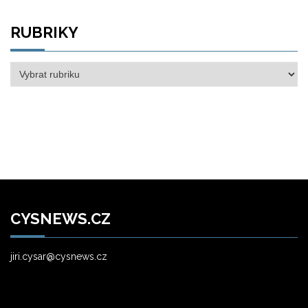
RUBRIKY
Rubriky
CYSNEWS.CZ
jiri.cysar@cysnews.cz