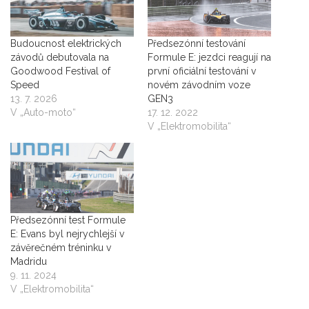
Budoucnost elektrických
Předsezónní testování
závodů debutovala na
Formule E: jezdci reagují na
Goodwood Festival of
první oficiální testování v
Speed
novém závodním voze
13. 7. 2026
GEN3
V „Auto-moto“
17. 12. 2022
V „Elektromobilita“
Předsezónní test Formule
E: Evans byl nejrychlejší v
závěrečném tréninku v
Madridu
9. 11. 2024
V „Elektromobilita“