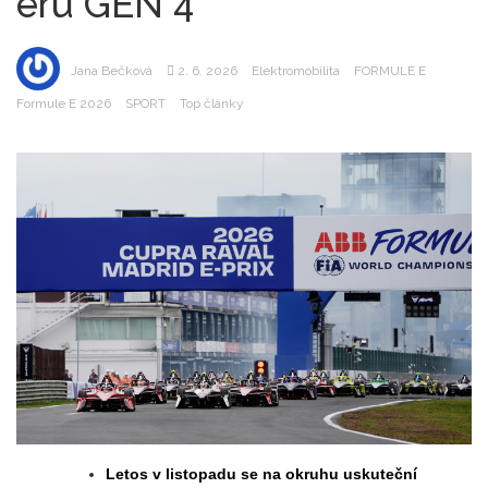
éru GEN 4
Jana Bečková
2. 6. 2026
Elektromobilita
FORMULE E
Formule E 2026
SPORT
Top články
Letos v listopadu se na okruhu uskuteční