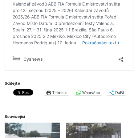
Sdílejte:
Tisknout
WhatsApp
Další
Související