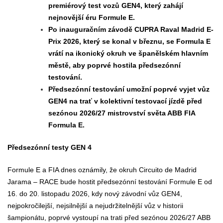
premiérový test vozů GEN4, který zahájí
nejnovější éru Formule E.
Po inauguračním závodě CUPRA Raval Madrid E-
Prix 2026, který se konal v březnu, se Formula E
vrátí na ikonický okruh ve španělském hlavním
městě, aby poprvé hostila předsezónní
testování.
Předsezónní testování umožní poprvé vyjet vůz
GEN4 na trať v kolektivní testovací jízdě před
sezónou 2026/27 mistrovství světa ABB FIA
Formula E.
Předsezónní testy GEN 4
Formule E a FIA dnes oznámily, že okruh Circuito de Madrid
Jarama – RACE bude hostit předsezónní testování Formule E od
16. do 20. listopadu 2026, kdy nový závodní vůz GEN4,
nejpokročilejší, nejsilnější a nejudržitelnější vůz v historii
šampionátu, poprvé vystoupí na trati před sezónou 2026/27 ABB