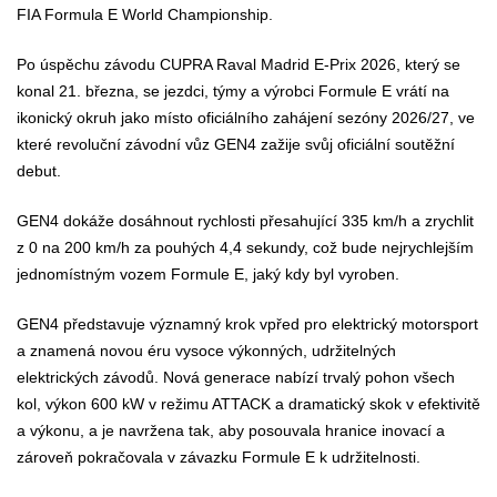
FIA Formula E World Championship.
Po úspěchu závodu CUPRA Raval Madrid E-Prix 2026, který se
konal 21. března, se jezdci, týmy a výrobci Formule E vrátí na
ikonický okruh jako místo oficiálního zahájení sezóny 2026/27, ve
které revoluční závodní vůz GEN4 zažije svůj oficiální soutěžní
debut.
GEN4 dokáže dosáhnout rychlosti přesahující 335 km/h a zrychlit
z 0 na 200 km/h za pouhých 4,4 sekundy, což bude nejrychlejším
jednomístným vozem Formule E, jaký kdy byl vyroben.
GEN4 představuje významný krok vpřed pro elektrický motorsport
a znamená novou éru vysoce výkonných, udržitelných
elektrických závodů. Nová generace nabízí trvalý pohon všech
kol, výkon 600 kW v režimu ATTACK a dramatický skok v efektivitě
a výkonu, a je navržena tak, aby posouvala hranice inovací a
zároveň pokračovala v závazku Formule E k udržitelnosti.