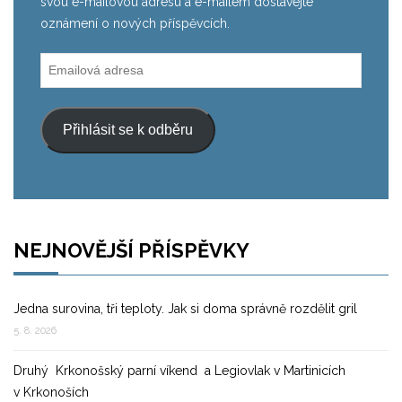
svou e-mailovou adresu a e-mailem dostávejte
oznámení o nových příspěvcích.
Emailová
adresa
Přihlásit se k odběru
NEJNOVĚJŠÍ PŘÍSPĚVKY
Jedna surovina, tři teploty. Jak si doma správně rozdělit gril
5. 8. 2026
Druhý Krkonošský parní víkend a Legiovlak v Martinicích
v Krkonoších