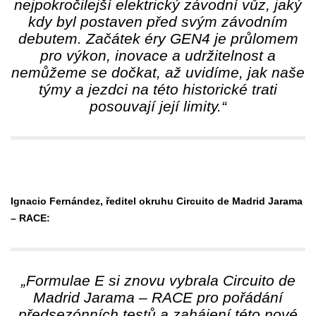
nejpokročilejší elektrický závodní vůz, jaký
kdy byl postaven před svým závodním
debutem. Začátek éry GEN4 je průlomem
pro výkon, inovace a udržitelnost a
nemůžeme se dočkat, až uvidíme, jak naše
týmy a jezdci na této historické trati
posouvají její limity.“
Ignacio Fernández, ředitel okruhu Circuito de Madrid Jarama
– RACE:
„Formulae E si znovu vybrala Circuito de
Madrid Jarama – RACE pro pořádání
předsezónních testů a zahájení této nové