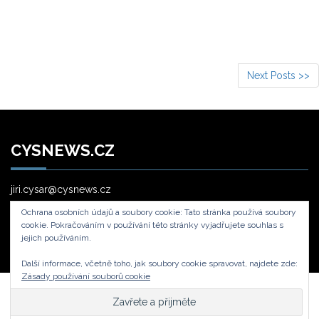
Next Posts >>
CYSNEWS.CZ
jiri.cysar@cysnews.cz
Ochrana osobních údajů a soubory cookie: Tato stránka používá soubory
cookie. Pokračováním v používání této stránky vyjadřujete souhlas s
jejich používáním.
Další informace, včetně toho, jak soubory cookie spravovat, najdete zde:
Zásady používání souborů cookie
Cysnews.cz © - To co jinde najdete, u nás hravě naleznetene