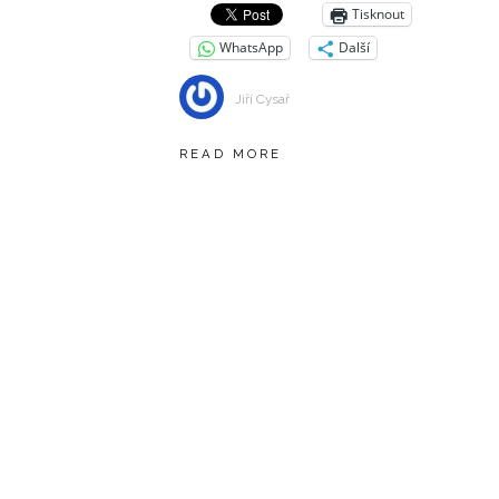
Tisknout
WhatsApp
Další
Jiří Cysař
READ MORE