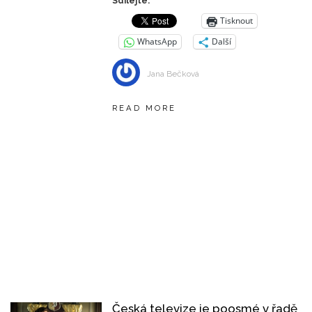
Sdílejte:
Tisknout
WhatsApp
Další
Jana Bečková
READ MORE
Česká televize je poosmé v řadě