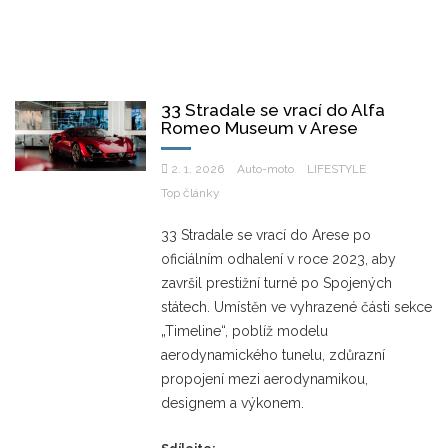
33 Stradale se vrací do Alfa
Romeo Museum v Arese
2. 1. 2026
Auto-moto
LIFESTYLE
Top články
33 Stradale se vrací do Arese po
oficiálním odhalení v roce 2023, aby
završil prestižní turné po Spojených
státech. Umístěn ve vyhrazené části sekce
„Timeline“, poblíž modelu
aerodynamického tunelu, zdůrazní
propojení mezi aerodynamikou,
designem a výkonem.