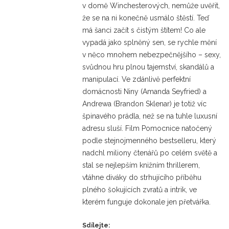
v domě Winchesterových, nemůže uvěřit,
že se na ni konečně usmálo štěstí. Teď
má šanci začít s čistým štítem! Co ale
vypadá jako splněný sen, se rychle mění
v něco mnohem nebezpečnějšího – sexy,
svůdnou hru plnou tajemství, skandálů a
manipulací. Ve zdánlivě perfektní
domácnosti Niny (Amanda Seyfried) a
Andrewa (Brandon Sklenar) je totiž víc
špinavého prádla, než se na tuhle luxusní
adresu sluší. Film Pomocnice natočený
podle stejnojmenného bestselleru, který
nadchl miliony čtenářů po celém světě a
stal se nejlepším knižním thrillerem,
vtáhne diváky do strhujícího příběhu
plného šokujících zvratů a intrik, ve
kterém funguje dokonale jen přetvářka.
Sdílejte: