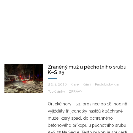
Zraněný muž u pěchotního srubu
K–S 25
2. 1. 2026
Kraje
Krimi
Pardubický kraj
Top články
ZPRÁVY
Orlické hory – 31. prosince po 18. hodině
vyjížděly tři jednotky hasičů k záchraně
muže, který spadl do ochranného
betonového příkopu u pěchotního srubu
K–S 25 Na Sedle. Tento příkop je součástí