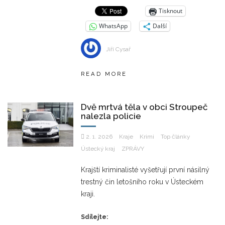
Tisknout
WhatsApp
Další
Jiří Cysař
READ MORE
Dvě mrtvá těla v obci Stroupeč
nalezla policie
2. 1. 2026
Kraje
Krimi
Top články
Ústecký kraj
ZPRÁVY
Krajští kriminalisté vyšetřují první násilný
trestný čin letošního roku v Ústeckém
kraji.
Sdílejte: