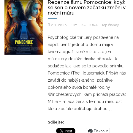
Recenze filmu Pomocnice: když
se sen o novém začátku změní v
noční můru
2. 1. 2026
Film
KULTURA
Top články
Psychologické thrillery postavené na
napětí uvnitř jednoho domu mají v
kinematografii silné místo, ale jen
málokterý dokáže diváka připoutat k
sedačce tak, jako se to povedlo snímku
Pomocnice (The Housemaid). Příběh nás
zavádí do nablýskaného, zdánlivě
dokonalého světa bohaté rodiny
Winchesterových, kam přichází pracovat
Millie – mladá žena s temnou minulostí,
která zoufale potřebuje druhou […]
Sdílejte:
Tisknout