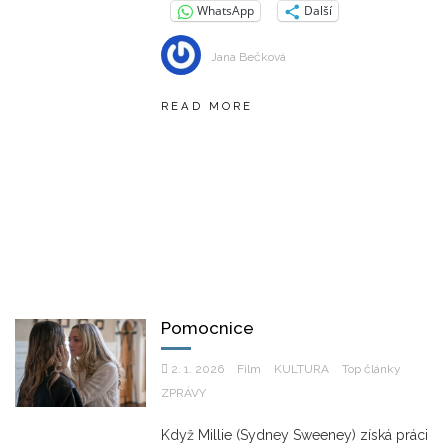
WhatsApp
Další
Jana Bečková
READ MORE
Pomocnice
2. 1. 2026
Film
KULTURA
Top články
ZPRÁVY
Když Millie (Sydney Sweeney) získá práci