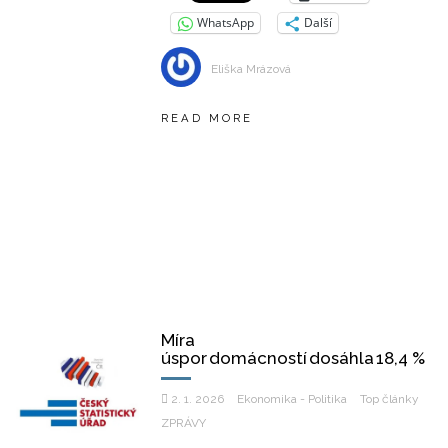
WhatsApp
Další
Eliška Mrázová
READ MORE
Míra
úspor domácností dosáhla 18,4 %
2. 1. 2026
Ekonomika - Politika
Top články
ZPRÁVY