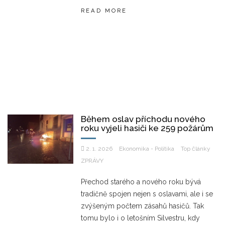
READ MORE
Během oslav příchodu nového
roku vyjeli hasiči ke 259 požárům
2. 1. 2026
Ekonomika - Politika
Top články
ZPRÁVY
Přechod starého a nového roku bývá
tradičně spojen nejen s oslavami, ale i se
zvýšeným počtem zásahů hasičů. Tak
tomu bylo i o letošním Silvestru, kdy