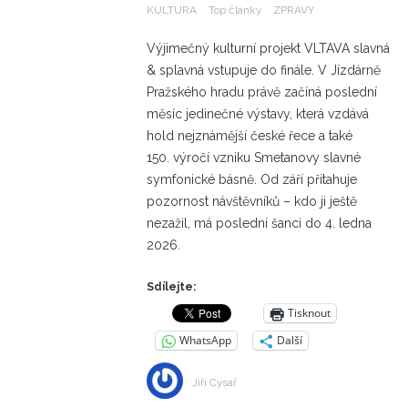
KULTURA
Top články
ZPRÁVY
Výjimečný kulturní projekt VLTAVA slavná
& splavná vstupuje do finále. V Jízdárně
Pražského hradu právě začíná poslední
měsíc jedinečné výstavy, která vzdává
hold nejznámější české řece a také
150. výročí vzniku Smetanovy slavné
symfonické básně. Od září přitahuje
pozornost návštěvníků – kdo ji ještě
nezažil, má poslední šanci do 4. ledna
2026.
Sdílejte:
Tisknout
WhatsApp
Další
Jiří Cysař