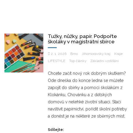
Tužky, nůžky, papír. Podpořte
školáky v magistrátní sbírce
2. 1. 2026
Brno
Jihomoravský kraj
Kraje
LIFESTYLE
Top články
Základní vzdělání
Chcete začít nový rok dobrým skutkem?
Ode dneška do konce ledna se můžete
zapojit do sbírky a pomoci školákům z
Klokánku, Chovánku a z dětských
domovů v nelehké životní situaci. Stačí
navštívit papírnictví, pořídit školní potřeby
a donést je na některé ze sběrných míst.
Sdílejte: