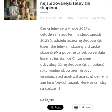
nejsledovanější televizní
skupinou
2. 1. 2026
KULTURA
Televize
Top články
Česká televize si v roce 2025 s
celodenním podílem na sledovanosti
29,29 % udržela pozici nejsledovanější
tuzemské televizní skupiny v divácké
skupině 15+ a poosmé za sebou se stala
lídrem trhu. Stanice ČT zároveň
odvysílaly 22 nejsledovanějších pořadů
roku, včetně obou premiérových
vánočních pohádek Záhada strašidelného
zámku a Největší zázrak, které se umístily
na špičce […]
Sdílejte:
Tisknout