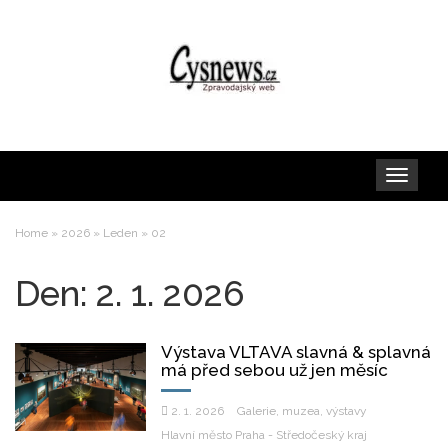
Toggle
navigation
Home
»
2026
»
Leden
»
02
Den:
2. 1. 2026
Výstava VLTAVA slavná & splavná
má před sebou už jen měsíc
2. 1. 2026
Galerie, muzea, výstavy
Hlavní město Praha - Středočeský kraj