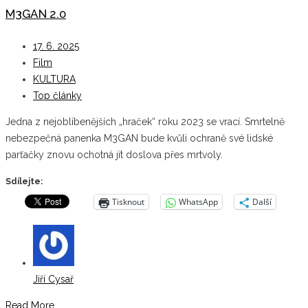
M3GAN 2.0
17. 6. 2025
Film
KULTURA
Top články
Jedna z nejoblíbenějších „hraček“ roku 2023 se vrací. Smrtelně
nebezpečná panenka M3GAN bude kvůli ochraně své lidské
parťačky znovu ochotná jít doslova přes mrtvoly.
Sdílejte:
Tisknout
WhatsApp
Další
Jiří Cysař
Read More