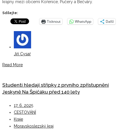
krajiny mezi obcemi Kořenice, Pučery a Bečváry.
Sdílejte:
Tisknout
WhatsApp
Další
Jiří Cysař
Read More
Studenti hledají střípky z prvního zpřístupnění
Jeskyně Na Špičáku před 140 lety
17. 6. 2025
CESTOVÁNÍ
Kraje
Moravskoslezský kraj