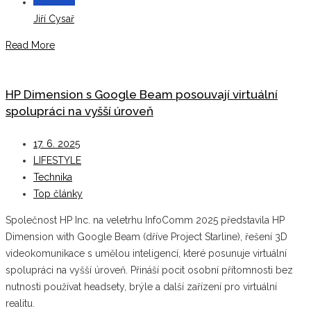
Jiří Cysař
Read More
HP Dimension s Google Beam posouvají virtuální
spolupráci na vyšší úroveň
17. 6. 2025
LIFESTYLE
Technika
Top články
Společnost HP Inc. na veletrhu InfoComm 2025 představila HP
Dimension with Google Beam (dříve Project Starline), řešení 3D
videokomunikace s umělou inteligencí, které posunuje virtuální
spolupráci na vyšší úroveň. Přináší pocit osobní přítomnosti bez
nutnosti používat headsety, brýle a další zařízení pro virtuální
realitu.