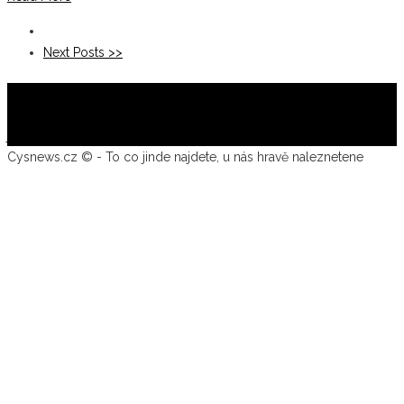
Next Posts >>
CYSNEWS.CZ
jiri.cysar@cysnews.cz
Cysnews.cz © - To co jinde najdete, u nás hravě naleznetene