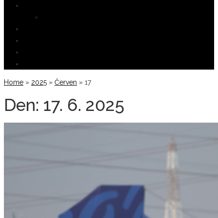
REFERENCE
Zásady ochrany osobních údajů
ŽIVOTNÍ PROSTŘEDÍ
VĚDA
VÁLKA NA UKRAJINĚ
KONTAKTY
Home
»
2025
»
Červen
»
17
Den:
17. 6. 2025