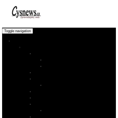
Toggle navigation
ZPRÁVY
Kraje
Hlavní město Praha – Středočeský kraj
Praha 3
Praha 5
Jihočeský kraj
Jihomoravský kraj
Brno
Karlovarský kraj
Kraj Vysočina
Královéhradecký kraj
Hradec Králové
Liberecký kraj