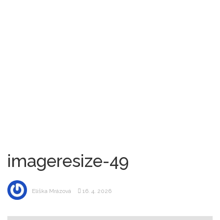
imageresize-49
Eliška Mrázová
16. 4. 2026