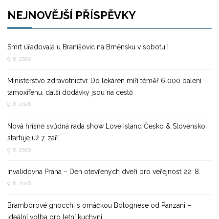
NEJNOVĚJŠÍ PŘÍSPĚVKY
Smrt úřadovala u Branišovic na Brněnsku v sobotu !
9. 8. 2026
Ministerstvo zdravotnictví: Do lékáren míří téměř 6 000 balení
tamoxifenu, další dodávky jsou na cestě
9. 8. 2026
Nová hříšně svůdná řada show Love Island Česko & Slovensko
startuje už 7. září
9. 8. 2026
Invalidovna Praha – Den otevřených dveří pro veřejnost 22. 8.
9. 8. 2026
Bramborové gnocchi s omáčkou Bolognese od Panzani –
ideální volba pro letní kuchyni