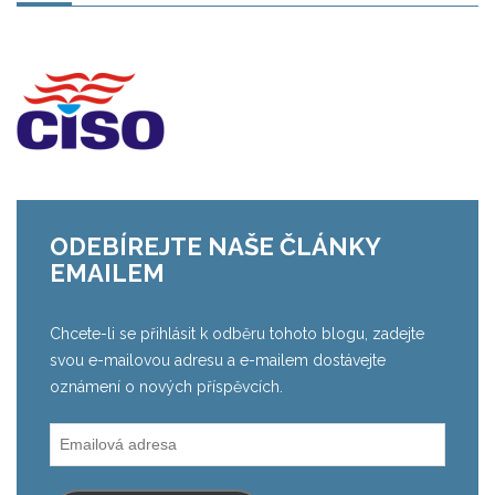
ODEBÍREJTE NAŠE ČLÁNKY
EMAILEM
Chcete-li se přihlásit k odběru tohoto blogu, zadejte
svou e-mailovou adresu a e-mailem dostávejte
oznámení o nových příspěvcích.
Emailová
adresa