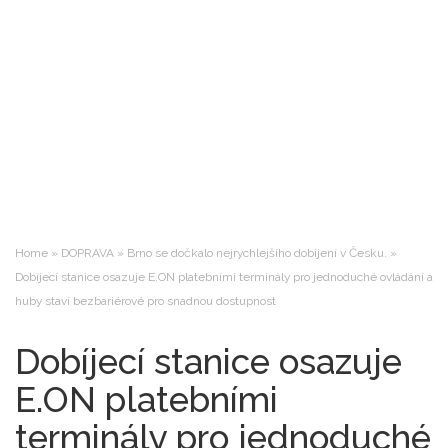
Home
»
DOPRAVA
»
Brno se dočkalo nejrychlejšího dobíjení v Česku.
»
Dobíjecí stanice osazuje E.ON platebními terminály pro jednoduché ovládání a
huby staví bezbariérové pro snadnou dostupnost
Dobíjecí stanice osazuje
E.ON platebními
terminály pro jednoduché