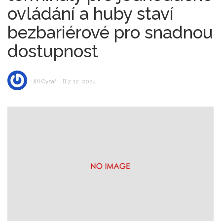
ovládání a huby staví
bezbariérové pro snadnou
dostupnost
Jiří Cysař
7. 12. 2024