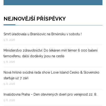
NEJNOVĚJŠÍ PŘÍSPĚVKY
Smrt úřadovala u Branišovic na Brněnsku v sobotu !
9. 8. 2026
Ministerstvo zdravotnictví: Do lékáren míří téměř 6 000 balení
tamoxifenu, další dodávky jsou na cestě
9. 8. 2026
Nová hříšně svůdná řada show Love Island Česko & Slovensko
startuje už 7. září
9. 8. 2026
Invalidovna Praha – Den otevřených dveří pro veřejnost 22. 8.
9. 8. 2026