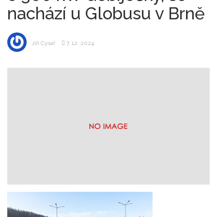
nachází u Globusu v Brně
Jiří Cysař
7. 12. 2024