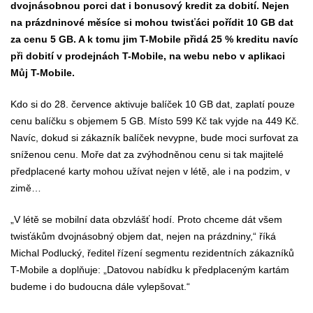
dvojnásobnou porci dat i bonusový kredit za dobití. Nejen
na prázdninové měsíce si mohou twisťáci pořídit 10 GB dat
za cenu 5 GB. A k tomu jim T-Mobile přidá 25 % kreditu navíc
při dobití v prodejnách T-Mobile, na webu nebo v aplikaci
Můj T-Mobile.
Kdo si do 28. července aktivuje balíček 10 GB dat, zaplatí pouze
cenu balíčku s objemem 5 GB. Místo 599 Kč tak vyjde na 449 Kč.
Navíc, dokud si zákazník balíček nevypne, bude moci surfovat za
sníženou cenu. Moře dat za zvýhodněnou cenu si tak majitelé
předplacené karty mohou užívat nejen v létě, ale i na podzim, v
zimě…
„V létě se mobilní data obzvlášť hodí. Proto chceme dát všem
twisťákům dvojnásobný objem dat, nejen na prázdniny,“ říká
Michal Podlucký, ředitel řízení segmentu rezidentních zákazníků
T-Mobile a doplňuje: „Datovou nabídku k předplaceným kartám
budeme i do budoucna dále vylepšovat.“