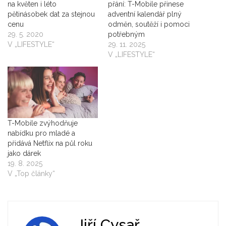
na květen i léto
přání: T-Mobile přinese
pětinásobek dat za stejnou
adventní kalendář plný
cenu
odměn, soutěží i pomoci
29. 5. 2020
potřebným
V „LIFESTYLE“
29. 11. 2025
V „LIFESTYLE“
T-Mobile zvýhodňuje
nabídku pro mladé a
přidává Netflix na půl roku
jako dárek
19. 8. 2025
V „Top články“
Jiří Cysař