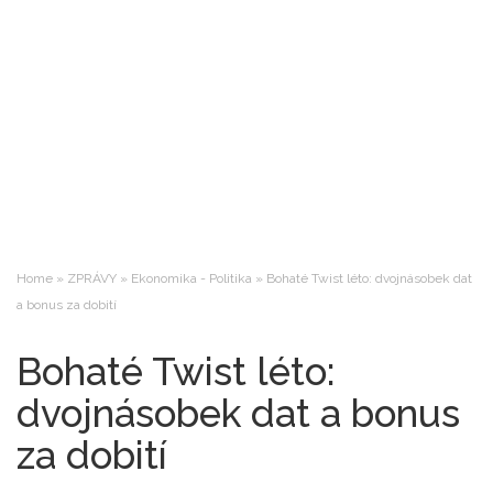
Home
»
ZPRÁVY
»
Ekonomika - Politika
»
Bohaté Twist léto: dvojnásobek dat
a bonus za dobití
Bohaté Twist léto:
dvojnásobek dat a bonus
za dobití