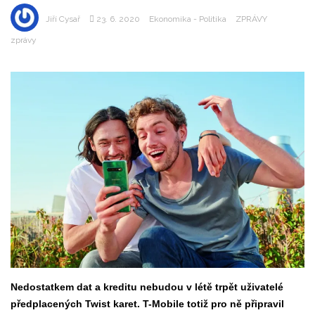
Jiří Cysař
23. 6. 2020
Ekonomika - Politika
ZPRÁVY
zprávy
Nedostatkem dat a kreditu nebudou v létě trpět uživatelé
předplacených Twist karet. T-Mobile totiž pro ně připravil