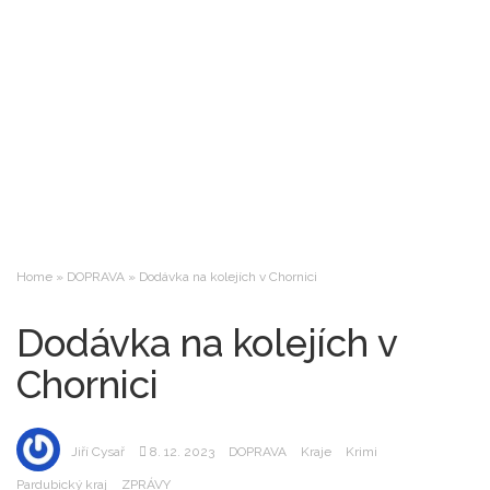
Home
»
DOPRAVA
»
Dodávka na kolejích v Chornici
Dodávka na kolejích v
Chornici
Jiří Cysař
8. 12. 2023
DOPRAVA
Kraje
Krimi
Pardubický kraj
ZPRÁVY