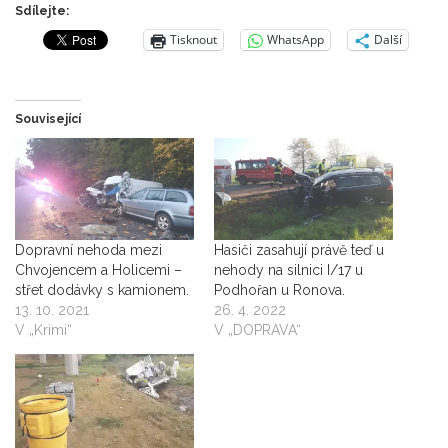
Sdílejte:
Tisknout
WhatsApp
Další
Související
Dopravní nehoda mezi
Hasiči zasahují právě teď u
Chvojencem a Holicemi –
nehody na silnici I/17 u
střet dodávky s kamionem.
Podhořan u Ronova.
13. 10. 2021
26. 4. 2022
V „Krimi“
V „DOPRAVA“