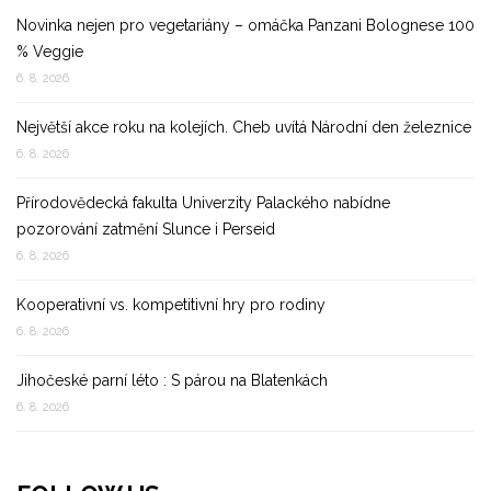
Novinka nejen pro vegetariány – omáčka Panzani Bolognese 100
% Veggie
6. 8. 2026
Největší akce roku na kolejích. Cheb uvítá Národní den železnice
6. 8. 2026
Přírodovědecká fakulta Univerzity Palackého nabídne
pozorování zatmění Slunce i Perseid
6. 8. 2026
Kooperativní vs. kompetitivní hry pro rodiny
6. 8. 2026
Jihočeské parní léto : S párou na Blatenkách
6. 8. 2026