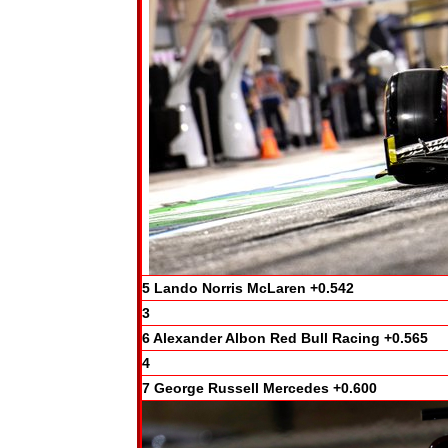
5 Lando Norris McLaren +0.542
3
6 Alexander Albon Red Bull Racing +0.565
4
7 George Russell Mercedes +0.600