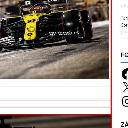
5. 8.
For
Cor
5. 8.
F
Fac
X
Ins
Z