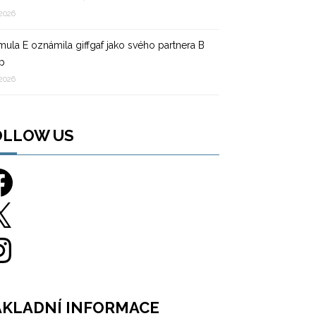
 2026
mula E oznámila giffgaf jako svého partnera B
p
 2026
OLLOW US
ebook
tagram
ÁKLADNÍ INFORMACE