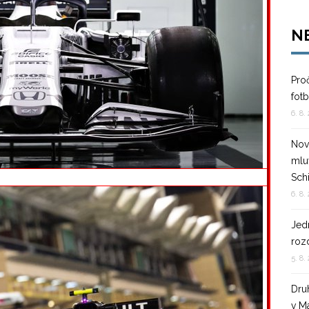
N
Pro
fotb
6. 8.
Nov
mluv
Sch
6. 8.
Jedn
rozd
5. 8.
Dru
v M