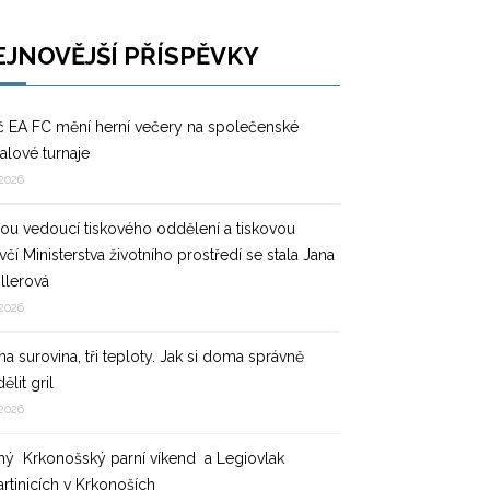
EJNOVĚJŠÍ PŘÍSPĚVKY
č EA FC mění herní večery na společenské
alové turnaje
 2026
ou vedoucí tiskového oddělení a tiskovou
čí Ministerstva životního prostředí se stala Jana
illerová
 2026
a surovina, tři teploty. Jak si doma správně
ělit gril
 2026
hý Krkonošský parní víkend a Legiovlak
artinicích v Krkonoších