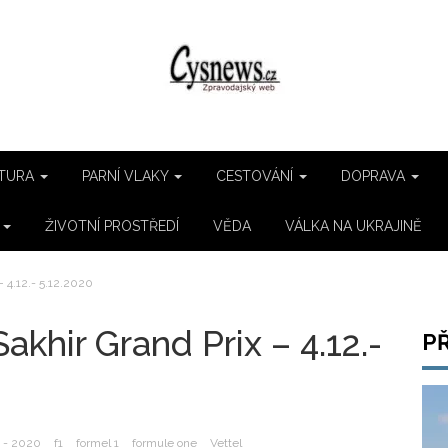
TURA
PARNÍ VLAKY
CESTOVÁNÍ
DOPRAVA
E
ŽIVOTNÍ PROSTŘEDÍ
VĚDA
VÁLKA NA UKRAJINĚ
– 4.12.- 5.12.2020
akhir Grand Prix – 4.12.-
P
1 - 2020
f1
formel 1
formule one
Vettel