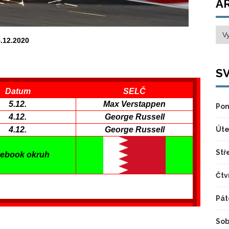
A
Arc
5.12.2020
SV
Datum
SELČ
5.12.
Max
Verstappen
Pon
4.12.
George Russell
4.12.
George Russell
Úte
Stř
ebook okruh
Čtv
Pát
Sob