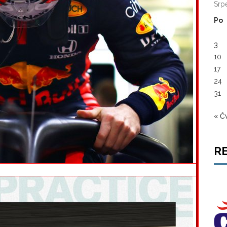
Srp
Po
3
10
17
24
31
« Č
R