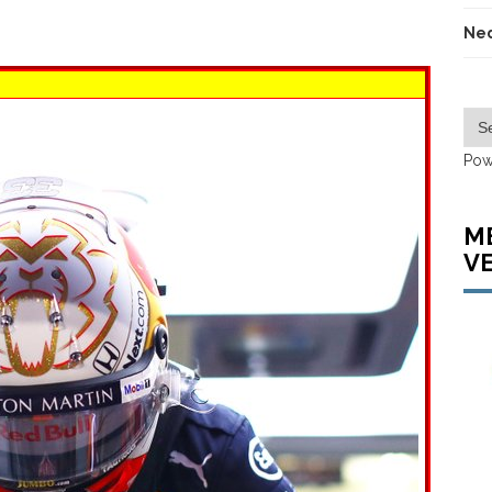
Ned
Pow
M
V