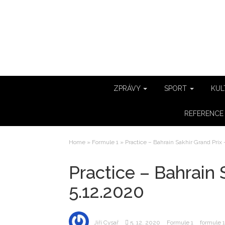
ZPRÁVY
SPORT
KUL
REFERENC
Home
»
Formule 1
»
Practice – Bahrain Sakhir Grand Prix 
Practice – Bahrain S
5.12.2020
Jiří Cysař
5. 12. 2020
Formule 1
formule 