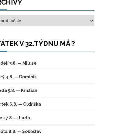
RCHIVY
hivy
ÁTEK V 32.TÝDNU MÁ ?
dělí 3.8. — Miluše
rý 4.8. — Dominik
eda 5.8. — Kristian
rtek 6.8. — Oldřiška
ek 7.8. — Lada
ota 8.8. — Soběslav