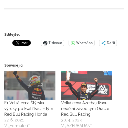
Sdílejte:
Tisknout
WhatsApp
Další
Související
F1 Velká cena Štýrska
Velká cena Ázerbajdžánu –
výroky po kvalifikaci – tým
nedělní závod tým Oracle
Red Bull Racing Honda
Red Bull Racing
27. 6. 2021
30. 4. 2023
V „Formule 1“
V „AZERBAIJAN“