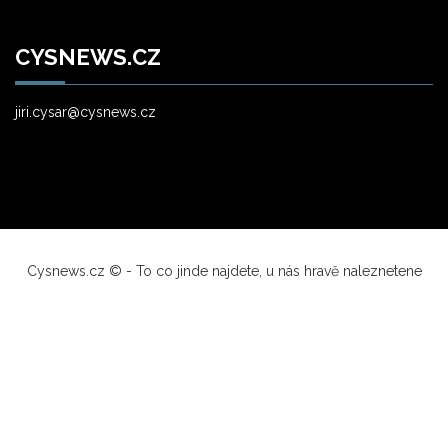
CYSNEWS.CZ
jiri.cysar@cysnews.cz
Cysnews.cz © - To co jinde najdete, u nás hravě naleznetene