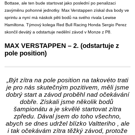
Bottase, ale ten bude startovat jako poslední po penalizaci
zavýměnu pohonné jednotky. Max Verstappen získal dva body ve
sprintu a nyní má náskok pěti bodů na svého rivala Lewise
Hamiltona. Týmový kolega Red Bull Racing Honda Sergio Perez
skončil devátý a odstartuje nedělní závod v Monze z P8.
MAX VERSTAPPEN – 2. (odstartuje z
pole position)
„Být zítra na pole position na takovéto trati
je pro nás skutečným pozitivem, měli jsme
dobrý start a závod proběhl nad očekávání
dobře. Získali jsme několik bodů
šampionátu a je skvělé startovat zítra
zpředu. Dával jsem do toho všechno,
abych se dnes udržel blízko Valtteriho , ale
i tak očekávám zítra těžký závod, protože