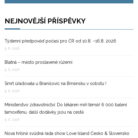
NEJNOVĚJŠÍ PŘÍSPĚVKY
Týdenní předpověď počasí pro ČR od 10.8. –16.8. 2026
9. 8. 2026
Blatná – město proslavené růžemi
9. 8. 2026
Smrt úřadovala u Branišovic na Brněnsku v sobotu !
9. 8. 2026
Ministerstvo zdravotnictví: Do lékáren míří téměř 6 000 balení
tamoxifenu, další dodávky jsou na cestě
9. 8. 2026
Nová hříšně svůdná řada show Love Island Česko & Slovensko