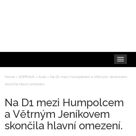
Toggle
navigation
Home
»
DOPRAVA
»
Auta
»
Na D1 mezi Humpolcem a Větrným Jeníkovem
skončila hlavní omezení.
Na D1 mezi Humpolcem
a Větrným Jeníkovem
skončila hlavní omezení.