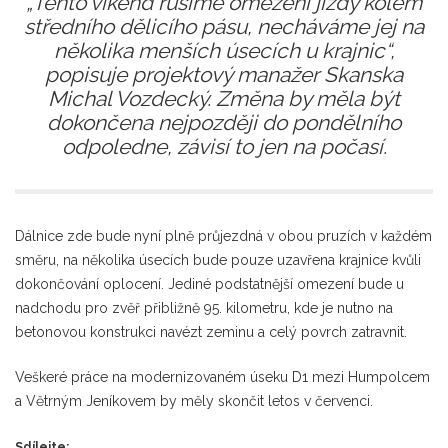
„Tento víkend rušíme omezení jízdy kolem
středního dělicího pásu, necháváme jej na
několika menších úsecích u krajnic“,
popisuje projektový manažer Skanska
Michal Vozdecký. Změna by měla být
dokončena nejpozději do pondělního
odpoledne, závisí to jen na počasí.
Dálnice zde bude nyní plně průjezdná v obou pruzích v každém
směru, na několika úsecích bude pouze uzavřena krajnice kvůli
dokončování oplocení. Jediné podstatnější omezení bude u
nadchodu pro zvěř přibližně 95. kilometru, kde je nutno na
betonovou konstrukci navézt zeminu a celý povrch zatravnit.
Veškeré práce na modernizovaném úseku D1 mezi Humpolcem
a Větrným Jeníkovem by měly skončit letos v červenci.
Sdílejte: