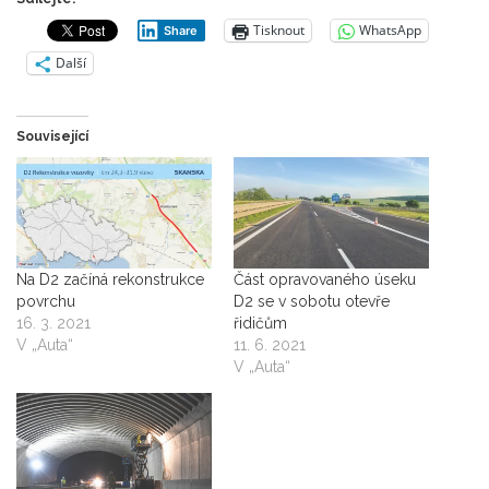
Tisknout
WhatsApp
Share
Další
Související
Na D2 začíná rekonstrukce
Část opravovaného úseku
povrchu
D2 se v sobotu otevře
16. 3. 2021
řidičům
V „Auta“
11. 6. 2021
V „Auta“