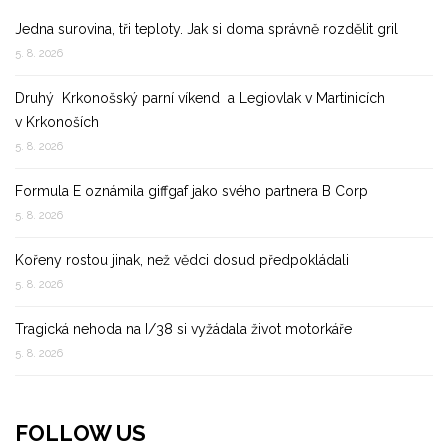
Jedna surovina, tři teploty. Jak si doma správně rozdělit gril
5. 8. 2026
Druhý Krkonošský parní víkend a Legiovlak v Martinicích
v Krkonoších
5. 8. 2026
Formula E oznámila giffgaf jako svého partnera B Corp
5. 8. 2026
Kořeny rostou jinak, než vědci dosud předpokládali
5. 8. 2026
Tragická nehoda na I/38 si vyžádala život motorkáře
5. 8. 2026
FOLLOW US