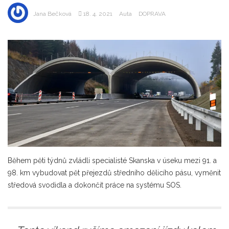
Jana Bečková
18. 4. 2021
Auta
DOPRAVA
Během pěti týdnů zvládli specialisté Skanska v úseku mezi 91. a
98. km vybudovat pět přejezdů středního dělicího pásu, vyměnit
středová svodidla a dokončit práce na systému SOS.