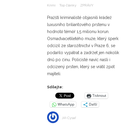
Krimi
Top články
ZPRÁVY
Pražští kriminalisté objasnili krádež
luxusního briliantového prstenu v
hodnotě téměř 1,5 milionu korun.
Osmadvacetiletého muže, který šperk
odcizil ze starožitnictví v Praze 6, se
podařilo vypátrat a zadržet jen několik
dnů po činu. Policisté navíc našli i
odcizený prsten, který se vrátil zpět
majiteli.
Sdílejte:
Tisknout
WhatsApp
Další
Jiří Cysař