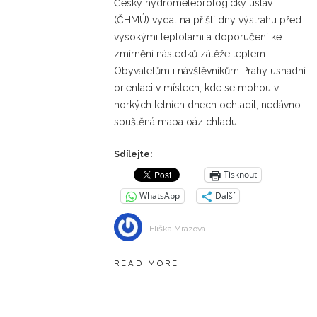
Český hydrometeorologický ústav
(ČHMÚ) vydal na příští dny výstrahu před
vysokými teplotami a doporučení ke
zmírnění následků zátěže teplem.
Obyvatelům i návštěvníkům Prahy usnadní
orientaci v místech, kde se mohou v
horkých letních dnech ochladit, nedávno
spuštěná mapa oáz chladu.
Sdílejte:
Tisknout
WhatsApp
Další
Eliška Mrázová
READ MORE