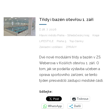
Třídy i bazén otevřou 1. září
28. 7. 2026
Hlavní město Praha - Středočeský kraj
Kraje
LIFESTYLE
Praha 5
Top články
Základní vzdělání
ZPRÁVY
Dvě nové modulární třídy a bazén v ZŠ
Weberova v Košířích otevřou 1. září. O
tom, jak se podařila výstavba učeben a
oprava sportovního zařízení, se tento
týden přesvědčili zástupci městské části.
Sdílejte:
Tisknout
WhatsApp
Další