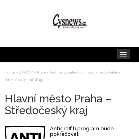
Toggle
navigation
Home
»
ZPRÁVY
»
Kraje
»
Archive by category "Hlavní město Praha –
Středočeský kraj"
(Page 2)
Hlavní město Praha –
Středočeský kraj
Antigraffiti program bude
pokračovat