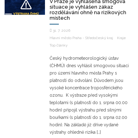
V Praze je vyhlášena smogová
situace je vyhlášen zákaz
rozdělávání ohně na rizikových
místech
31. 7. 2026
Hlavní město Praha - Středočeský kraj
Kraje
Top články
Český hydrometeorologický ústav
(ČHMÚ) dnes vyhlásil smogovou situaci
pro území hlavního města Prahy s
platností do odvolání. Důvodem jsou
vysoké koncentrace troposférického
ozonu. K výstraze před vysokými
teplotami (s platností do 1. srpna 00.00
hodin) připojil výstrahu před silnými
bouřkami (s platností do 1. srpna 02.00
hodin). Na základě již dříve vydané
výstrahy ohledně rizika […]