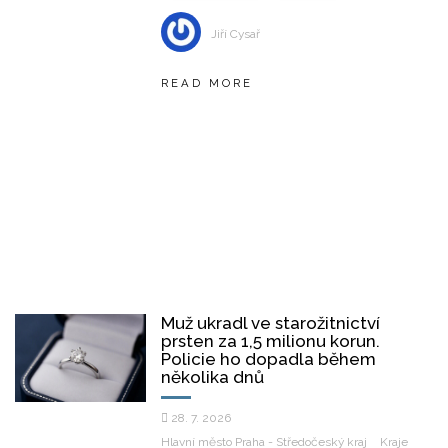
Jiří Cysař
READ MORE
Muž ukradl ve starožitnictví
prsten za 1,5 milionu korun.
Policie ho dopadla během
několika dnů
28. 7. 2026
Hlavní město Praha - Středočeský kraj
Kraje