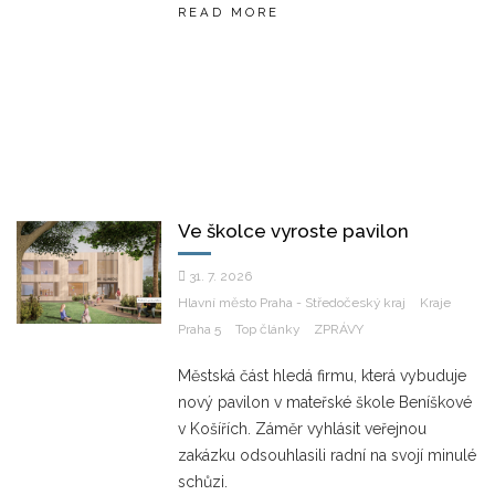
READ MORE
Ve školce vyroste pavilon
31. 7. 2026
Hlavní město Praha - Středočeský kraj
Kraje
Praha 5
Top články
ZPRÁVY
Městská část hledá firmu, která vybuduje
nový pavilon v mateřské škole Beníškové
v Košířích. Záměr vyhlásit veřejnou
zakázku odsouhlasili radní na svojí minulé
schůzi.