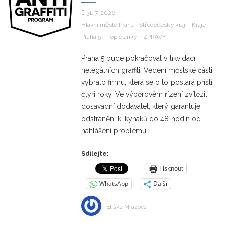
31. 7. 2026
Hlavní město Praha - Středočeský kraj
Kraje
Praha 5
Top články
ZPRÁVY
Praha 5 bude pokračovat v likvidaci
nelegálních graffiti. Vedení městské části
vybralo firmu, která se o to postará příští
čtyři roky. Ve výběrovém řízení zvítězil
dosavadní dodavatel, který garantuje
odstranění klikyháků do 48 hodin od
nahlášení problému.
Sdílejte:
Tisknout
WhatsApp
Další
Eliška Mrázová