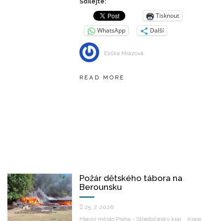
Sdílejte:
Tisknout
WhatsApp
Další
Eliška Mrázová
READ MORE
Požár dětského tábora na
Berounsku
25. 7. 2026
Hlavní město Praha - Středočeský kraj
Kraje