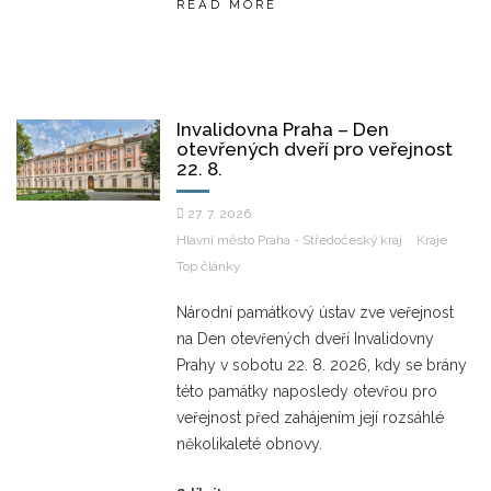
READ MORE
Invalidovna Praha – Den
otevřených dveří pro veřejnost
22. 8.
27. 7. 2026
Hlavní město Praha - Středočeský kraj
Kraje
Top články
Národní památkový ústav zve veřejnost
na Den otevřených dveří Invalidovny
Prahy v sobotu 22. 8. 2026, kdy se brány
této památky naposledy otevřou pro
veřejnost před zahájením její rozsáhlé
několikaleté obnovy.