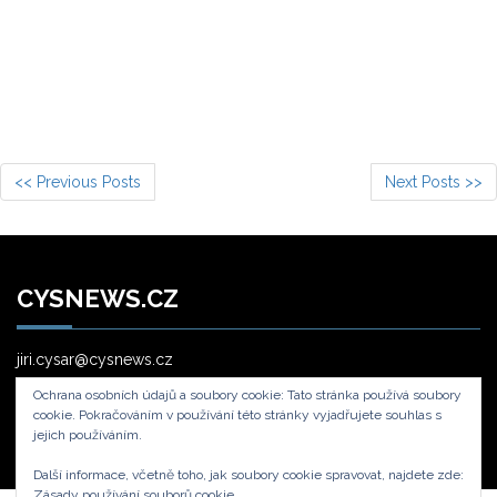
<< Previous Posts
Next Posts >>
CYSNEWS.CZ
jiri.cysar@cysnews.cz
Ochrana osobních údajů a soubory cookie: Tato stránka používá soubory
cookie. Pokračováním v používání této stránky vyjadřujete souhlas s
jejich používáním.
Další informace, včetně toho, jak soubory cookie spravovat, najdete zde:
Zásady používání souborů cookie