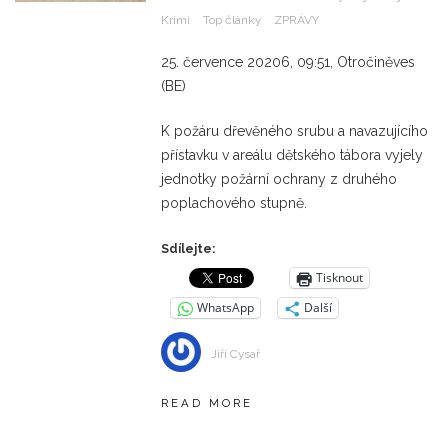
Krimi
Top články
ZPRÁVY
25. července 20206, 09:51, Otročiněves
(BE)
K požáru dřevěného srubu a navazujícího
přístavku v areálu dětského tábora vyjely
jednotky požární ochrany z druhého
poplachového stupně.
Sdílejte:
Tisknout
WhatsApp
Další
Jiří Cysař
READ MORE