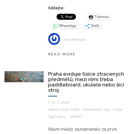
Sdílejte:
Tisknout
WhatsApp
Další
Jana Bečková
READ MORE
Praha eviduje tisíce ztracených
předmětů, mezi nimi třeba
paddleboard, ukulele nebo šicí
stroj
30. 7. 2026
Hlavní město Praha - Středočeský kraj
Kraje
Top články
ZPRÁVY
Hlavní město zaznamenalo za první