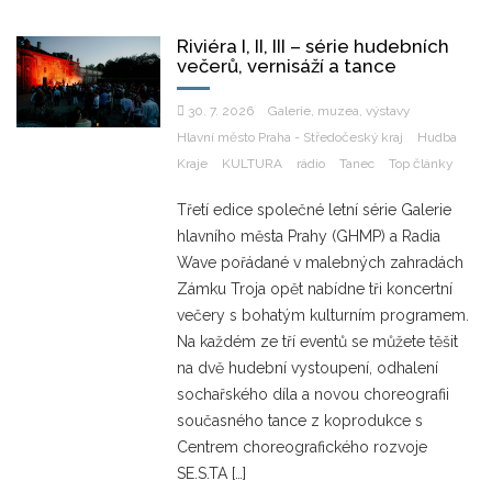
Riviéra I, II, III – série hudebních
večerů, vernisáží a tance
30. 7. 2026
Galerie, muzea, výstavy
Hlavní město Praha - Středočeský kraj
Hudba
Kraje
KULTURA
rádio
Tanec
Top články
Třetí edice společné letní série Galerie
hlavního města Prahy (GHMP) a Radia
Wave pořádané v malebných zahradách
Zámku Troja opět nabídne tři koncertní
večery s bohatým kulturním programem.
Na každém ze tří eventů se můžete těšit
na dvě hudební vystoupení, odhalení
sochařského díla a novou choreografii
současného tance z koprodukce s
Centrem choreografického rozvoje
SE.S.TA […]