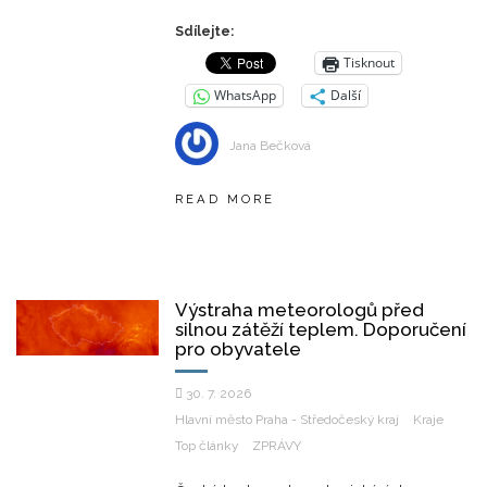
Sdílejte:
Tisknout
WhatsApp
Další
Jana Bečková
READ MORE
Výstraha meteorologů před
silnou zátěží teplem. Doporučení
pro obyvatele
30. 7. 2026
Hlavní město Praha - Středočeský kraj
Kraje
Top články
ZPRÁVY