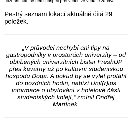
poznání, kde se děti i dospělí přesvědčí, že věda je zábava.
Pestrý seznam lokací aktuálně čítá 29
položek.
„V průvodci nechybí ani tipy na
gastropodniky v prostorách univerzity – od
oblíbených univerzitních bister FreshUP
přes kavárny až po kultovní studentskou
hospodu Doga. A pokud by se výlet protáhl
do pozdních hodin, nabízí Unit(r)ips
informace o ubytování v hotelové části
studentských kolejí,“ zmínil Ondřej
Martínek.