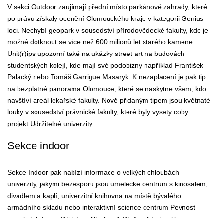
V sekci Outdoor zaujímají přední místo parkánové zahrady, které
po právu získaly ocenění Olomouckého kraje v kategorii Genius
loci. Nechybí geopark v sousedství přírodovědecké fakulty, kde je
možné dotknout se více než 600 milionů let starého kamene.
Unit(r)ips upozorní také na ukázky street art na budovách
studentských kolejí, kde mají své podobizny například František
Palacký nebo Tomáš Garrigue Masaryk. K nezaplacení je pak tip
na bezplatné panorama Olomouce, které se naskytne všem, kdo
navštíví areál lékařské fakulty. Nově přidaným tipem jsou květnaté
louky v sousedství právnické fakulty, které byly vysety coby
projekt Udržitelné univerzity.
Sekce indoor
Sekce Indoor pak nabízí informace o velkých chloubách
univerzity, jakými bezesporu jsou umělecké centrum s kinosálem,
divadlem a kaplí, univerzitní knihovna na místě bývalého
armádního skladu nebo interaktivní science centrum Pevnost