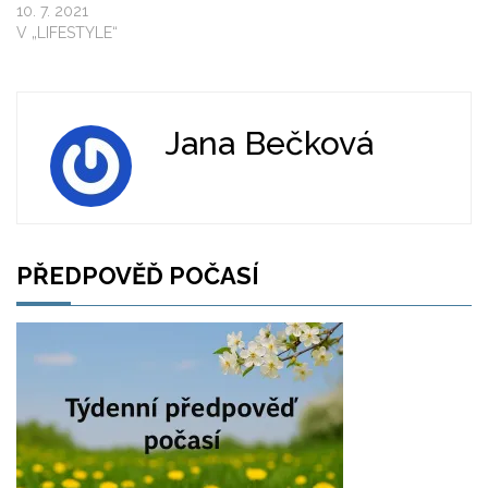
10. 7. 2021
V „LIFESTYLE“
Jana Bečková
PŘEDPOVĚĎ POČASÍ