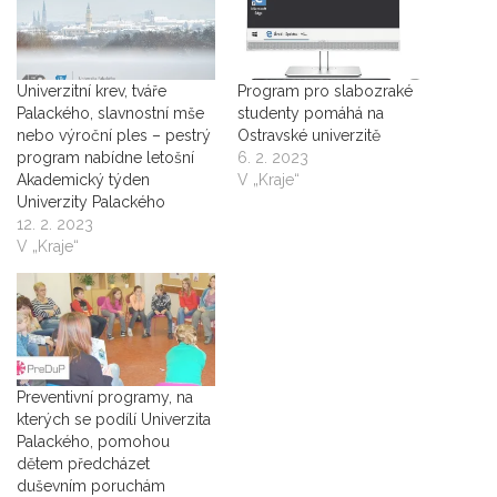
Univerzitní krev, tváře
Program pro slabozraké
Palackého, slavnostní mše
studenty pomáhá na
nebo výroční ples – pestrý
Ostravské univerzitě
program nabídne letošní
6. 2. 2023
Akademický týden
V „Kraje“
Univerzity Palackého
12. 2. 2023
V „Kraje“
Preventivní programy, na
kterých se podílí Univerzita
Palackého, pomohou
dětem předcházet
duševním poruchám