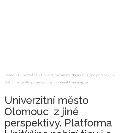
Home
»
CESTOVÁNÍ
»
Univerzitní město Olomouc z jiné perspektivy.
Platforma Unit(r)ips nabízí tipy i s interaktivní mapou
Univerzitní město
Olomouc z jiné
perspektivy. Platforma