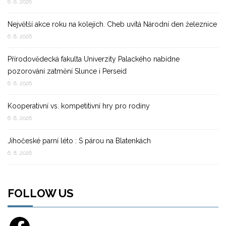
6. 8. 2026
Největší akce roku na kolejích. Cheb uvítá Národní den železnice
6. 8. 2026
Přírodovědecká fakulta Univerzity Palackého nabídne
pozorování zatmění Slunce i Perseid
6. 8. 2026
Kooperativní vs. kompetitivní hry pro rodiny
6. 8. 2026
Jihočeské parní léto : S párou na Blatenkách
6. 8. 2026
FOLLOW US
Facebook