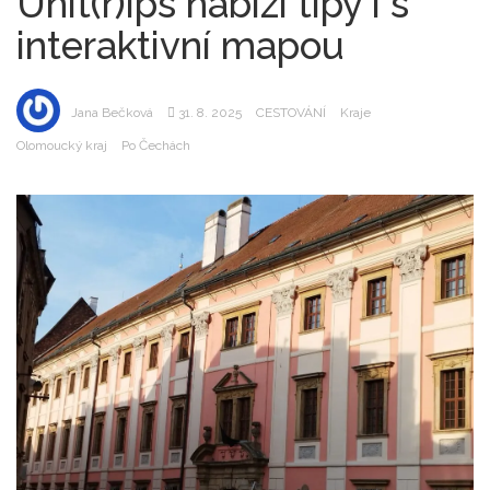
Unit(r)ips nabízí tipy i s
interaktivní mapou
Jana Bečková
31. 8. 2025
CESTOVÁNÍ
Kraje
Olomoucký kraj
Po Čechách