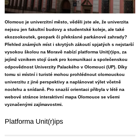
Olomouc je univerzitní město, věděli jste ale, že univerzita
nejsou jen fakultní budovy a studentské koleje, ale také
ekozookoutek, geopark či překrásné parkánové zahrady?
Přehled známých míst i skrytých zákoutí spjatých s nejstarší
vysokou školou na Moravě nabízí platforma Unit(r)ips, za
jejímž vznikem stojí úsek pro komunikaci a společenskou
odpovědnost Univerzity Palackého v Olomouci (UP). Díky
tomu si místní i turisté mohou prohlédnout olomouckou
univerzitu z jiné perspektivy a naplánovat výlet včetně
noclehu a snídaně. Pro snazší orientaci přibyla v létě na
webové stránce interaktivní mapa Olomouce se všemi
vyznačenými zajímavostmi.
Platforma Unit(r)ips