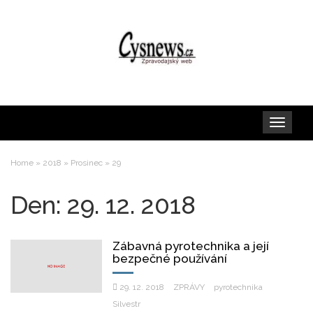
Toggle
navigation
Home
»
2018
»
Prosinec
»
29
Den:
29. 12. 2018
Zábavná pyrotechnika a její
bezpečné používání
29. 12. 2018
ZPRÁVY
pyrotechnika
Silvestr