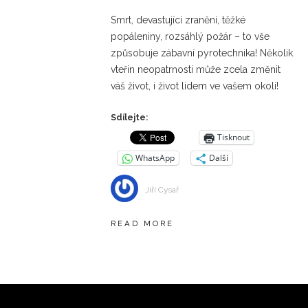
Smrt, devastující zranění, těžké
popáleniny, rozsáhlý požár – to vše
způsobuje zábavní pyrotechnika! Několik
vteřin neopatrnosti může zcela změnit
váš život, i život lidem ve vašem okolí!
Sdílejte:
Tisknout
WhatsApp
Další
Jiří Cysař
READ MORE